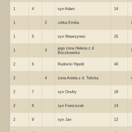
1
4
syn Adam
14
1
2
córka Emilia
1
5
syn Wawrzyniec
25
jego żona Helena z d.
1
3
Boczkowska
2
6
Rudnicki Hipolit
40
2
4
żona Aniela z d. Telicka
2
7
syn Onufry
18
2
8
syn Franciszek
14
2
9
syn Jan
12