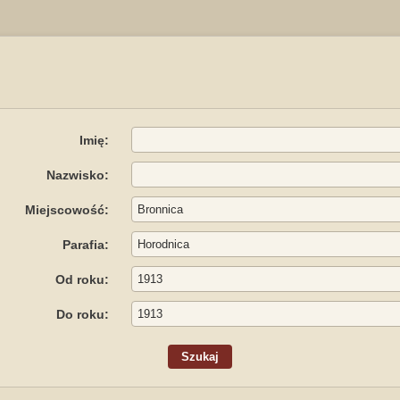
Imię:
Nazwisko:
Miejscowość:
Parafia:
Od roku:
Do roku: