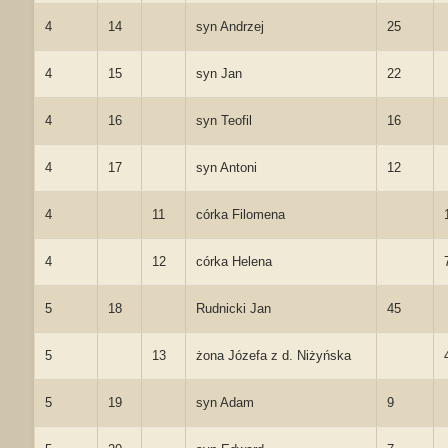
4
14
syn Andrzej
25
4
15
syn Jan
22
4
16
syn Teofil
16
4
17
syn Antoni
12
4
11
córka Filomena
4
12
córka Helena
5
18
Rudnicki Jan
45
5
13
żona Józefa z d. Niżyńska
5
19
syn Adam
9