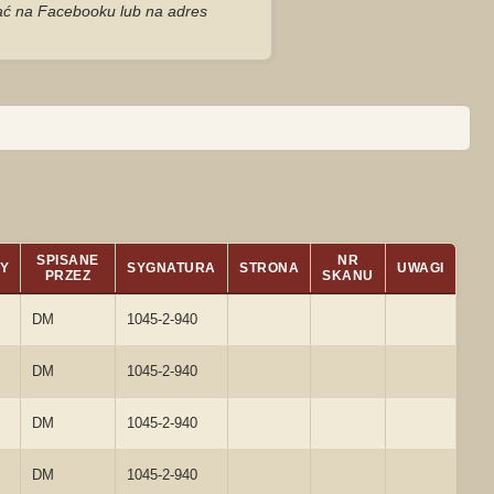
zać na Facebooku lub na adres
SPISANE
NR
Y
SYGNATURA
STRONA
UWAGI
PRZEZ
SKANU
DM
1045-2-940
DM
1045-2-940
DM
1045-2-940
DM
1045-2-940