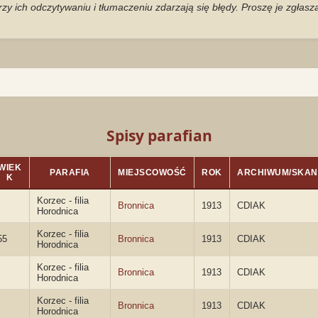
zy ich odczytywaniu i tłumaczeniu zdarzają się błędy. Proszę je zgłas
Spisy parafian
WIEK
PARAFIA
MIEJSCOWOŚĆ
ROK
ARCHIWUM/SKAN
K
Korzec - filia
Bronnica
1913
CDIAK
Horodnica
Korzec - filia
55
Bronnica
1913
CDIAK
Horodnica
Korzec - filia
Bronnica
1913
CDIAK
Horodnica
Korzec - filia
Bronnica
1913
CDIAK
Horodnica