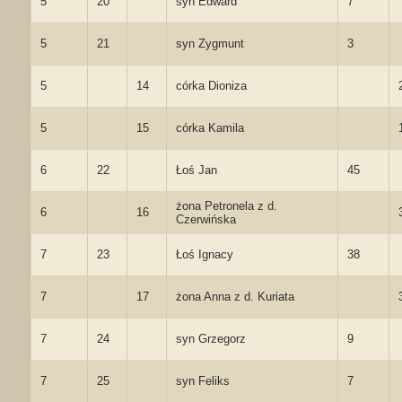
5
20
syn Edward
7
5
21
syn Zygmunt
3
5
14
córka Dioniza
5
15
córka Kamila
6
22
Łoś Jan
45
żona Petronela z d.
6
16
Czerwińska
7
23
Łoś Ignacy
38
7
17
żona Anna z d. Kuriata
7
24
syn Grzegorz
9
7
25
syn Feliks
7