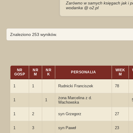
Zarówno w samych księgach jak i pr
wodanka @ o2.pl
Znaleziono 253 wyników.
NR
NR
NR
WIEK
PERSONALIA
GOSP
M
K
M
1
1
Rudnicki Franciszek
78
żona Marcelina z d.
1
1
Wachowska
1
2
syn Grzegorz
27
1
3
syn Paweł
23