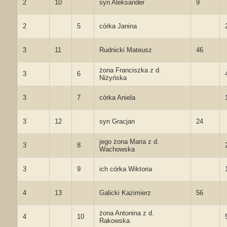
2
10
syn Aleksander
9
2
5
córka Janina
3
11
Rudnicki Mateusz
46
żona Franciszka z d.
3
6
Niżyńska
3
7
córka Aniela
3
12
syn Gracjan
24
jego żona Maria z d.
3
8
Wachowska
3
9
ich córka Wiktoria
4
13
Galicki Kazimierz
56
żona Antonina z d.
4
10
Rakowska