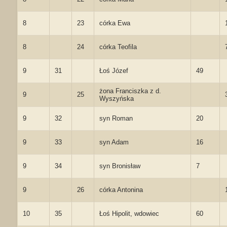
8
23
córka Ewa
8
24
córka Teofila
9
31
Łoś Józef
49
żona Franciszka z d.
9
25
Wyszyńska
9
32
syn Roman
20
9
33
syn Adam
16
9
34
syn Bronisław
7
9
26
córka Antonina
10
35
Łoś Hipolit, wdowiec
60