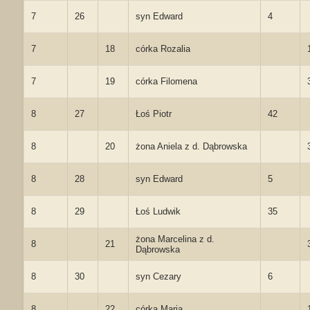
7
26
syn Edward
4
7
18
córka Rozalia
7
19
córka Filomena
8
27
Łoś Piotr
42
8
20
żona Aniela z d. Dąbrowska
8
28
syn Edward
5
8
29
Łoś Ludwik
35
żona Marcelina z d.
8
21
Dąbrowska
8
30
syn Cezary
6
8
22
córka Maria