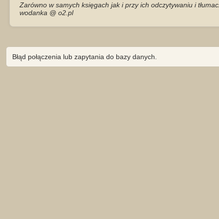
Zarówno w samych księgach jak i przy ich odczytywaniu i tłumac
wodanka @ o2.pl
Błąd połączenia lub zapytania do bazy danych.