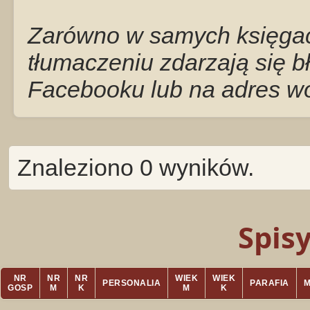
Zarówno w samych księgach
tłumaczeniu zdarzają się b
Facebooku lub na adres w
Znaleziono 0 wyników.
Spis
NR
NR
NR
WIEK
WIEK
PERSONALIA
PARAFIA
GOSP
M
K
M
K