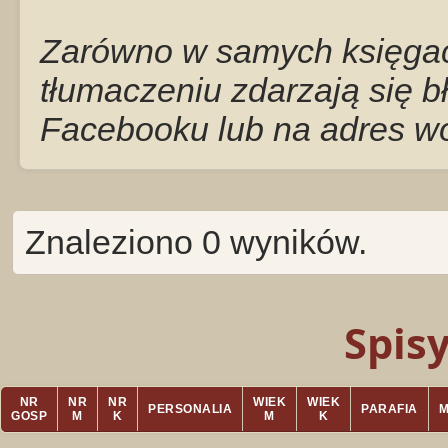
Zarówno w samych księgach
tłumaczeniu zdarzają się b
Facebooku lub na adres w
Znaleziono 0 wyników.
Spis
NR
NR
NR
WIEK
WIEK
PERSONALIA
PARAFIA
GOSP
M
K
M
K