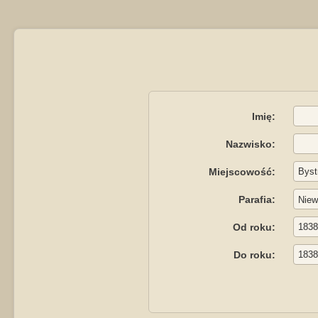
Imię:
Nazwisko:
Miejscowość:
Parafia:
Od roku:
Do roku: