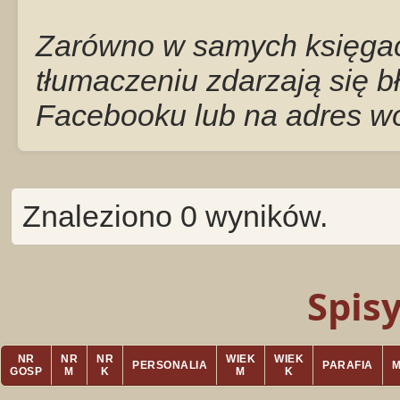
Zarówno w samych księgach
tłumaczeniu zdarzają się b
Facebooku lub na adres w
Znaleziono 0 wyników.
Spis
NR
NR
NR
WIEK
WIEK
PERSONALIA
PARAFIA
GOSP
M
K
M
K