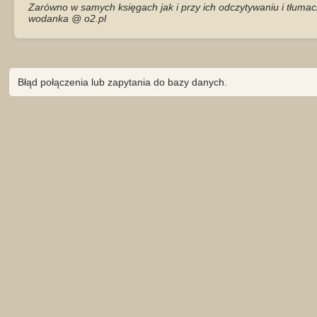
Zarówno w samych księgach jak i przy ich odczytywaniu i tłumac
wodanka @ o2.pl
Błąd połączenia lub zapytania do bazy danych.