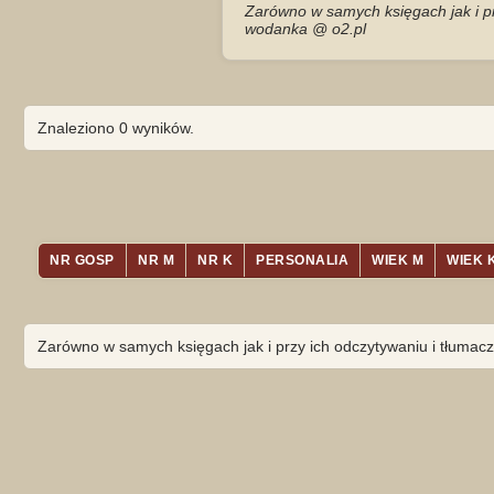
Zarówno w samych księgach jak i pr
wodanka @ o2.pl
Znaleziono 0 wyników.
NR GOSP
NR M
NR K
PERSONALIA
WIEK M
WIEK 
Zarówno w samych księgach jak i przy ich odczytywaniu i tłumacz