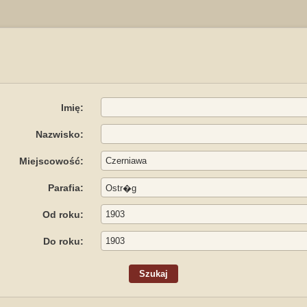
Imię:
Nazwisko:
Miejscowość:
Parafia:
Od roku:
Do roku: