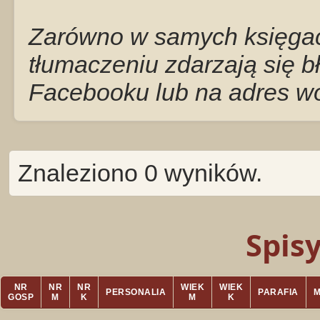
Zarówno w samych księgach
tłumaczeniu zdarzają się b
Facebooku lub na adres w
Znaleziono 0 wyników.
Spis
NR
NR
NR
WIEK
WIEK
PERSONALIA
PARAFIA
GOSP
M
K
M
K