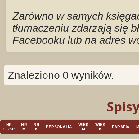
Zarówno w samych księgach
tłumaczeniu zdarzają się b
Facebooku lub na adres w
Znaleziono 0 wyników.
Spis
NR
NR
NR
WIEK
WIEK
PERSONALIA
PARAFIA
GOSP
M
K
M
K