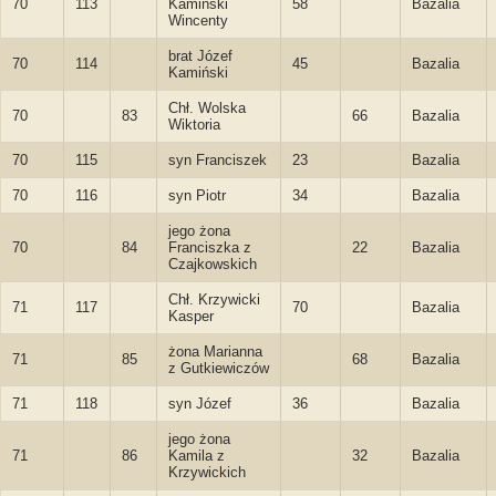
70
113
Kamiński
58
Bazalia
Wincenty
brat Józef
70
114
45
Bazalia
Kamiński
Chł. Wolska
70
83
66
Bazalia
Wiktoria
70
115
syn Franciszek
23
Bazalia
70
116
syn Piotr
34
Bazalia
jego żona
70
84
Franciszka z
22
Bazalia
Czajkowskich
Chł. Krzywicki
71
117
70
Bazalia
Kasper
żona Marianna
71
85
68
Bazalia
z Gutkiewiczów
71
118
syn Józef
36
Bazalia
jego żona
71
86
Kamila z
32
Bazalia
Krzywickich