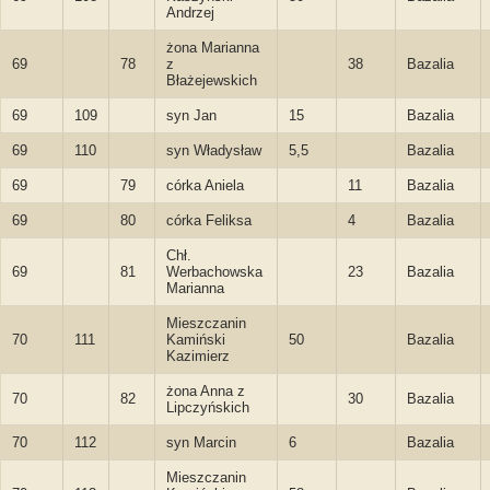
Andrzej
żona Marianna
69
78
z
38
Bazalia
Błażejewskich
69
109
syn Jan
15
Bazalia
69
110
syn Władysław
5,5
Bazalia
69
79
córka Aniela
11
Bazalia
69
80
córka Feliksa
4
Bazalia
Chł.
69
81
Werbachowska
23
Bazalia
Marianna
Mieszczanin
70
111
Kamiński
50
Bazalia
Kazimierz
żona Anna z
70
82
30
Bazalia
Lipczyńskich
70
112
syn Marcin
6
Bazalia
Mieszczanin