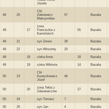
Józefa
Chł.
49
20
Zdaniewicz
57
Bazalia
Maksymilian
żona
49
17
Franciszka z
55
Bazalia
Kamińskich
49
21
syn Zenon
28
Bazalia
49
22
syn Wincenty
20
Bazalia
49
18
córka Anna
18
Bazalia
49
19
córka Wiktoria
14
Bazalia
Chł.
50
23
Kuraszkiewicz
46
Bazalia
Józef
żona Tekla z
50
20
27
Bazalia
Zdaniewiczów
50
24
syn Tomasz
7
Bazalia
50
25
syn Jan
4
Bazalia