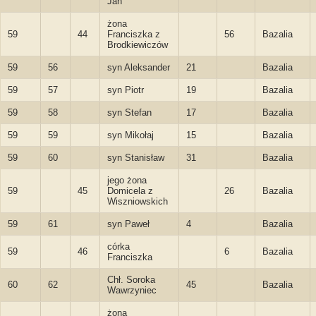
Jan
żona
59
44
Franciszka z
56
Bazalia
Brodkiewiczów
59
56
syn Aleksander
21
Bazalia
59
57
syn Piotr
19
Bazalia
59
58
syn Stefan
17
Bazalia
59
59
syn Mikołaj
15
Bazalia
59
60
syn Stanisław
31
Bazalia
jego żona
59
45
Domicela z
26
Bazalia
Wiszniowskich
59
61
syn Paweł
4
Bazalia
córka
59
46
6
Bazalia
Franciszka
Chł. Soroka
60
62
45
Bazalia
Wawrzyniec
żona