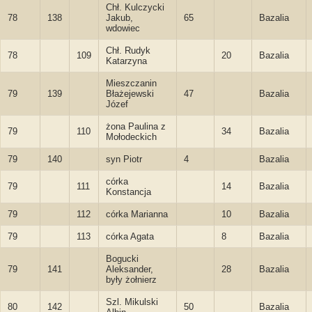
Chł. Kulczycki
78
138
Jakub,
65
Bazalia
wdowiec
Chł. Rudyk
78
109
20
Bazalia
Katarzyna
Mieszczanin
79
139
Błażejewski
47
Bazalia
Józef
żona Paulina z
79
110
34
Bazalia
Mołodeckich
79
140
syn Piotr
4
Bazalia
córka
79
111
14
Bazalia
Konstancja
79
112
córka Marianna
10
Bazalia
79
113
córka Agata
8
Bazalia
Bogucki
79
141
Aleksander,
28
Bazalia
były żołnierz
Szl. Mikulski
80
142
50
Bazalia