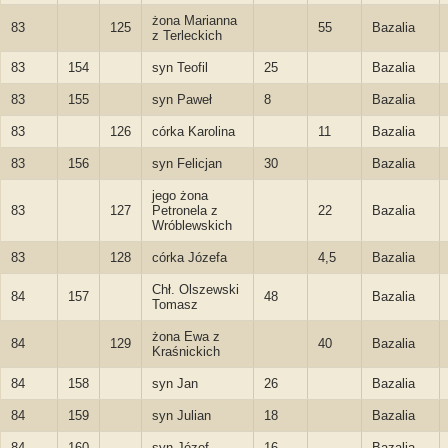
żona Marianna
83
125
55
Bazalia
z Terleckich
83
154
syn Teofil
25
Bazalia
83
155
syn Paweł
8
Bazalia
83
126
córka Karolina
11
Bazalia
83
156
syn Felicjan
30
Bazalia
jego żona
83
127
Petronela z
22
Bazalia
Wróblewskich
83
128
córka Józefa
4,5
Bazalia
Chł. Olszewski
84
157
48
Bazalia
Tomasz
żona Ewa z
84
129
40
Bazalia
Kraśnickich
84
158
syn Jan
26
Bazalia
84
159
syn Julian
18
Bazalia
84
160
syn Józef
16
Bazalia