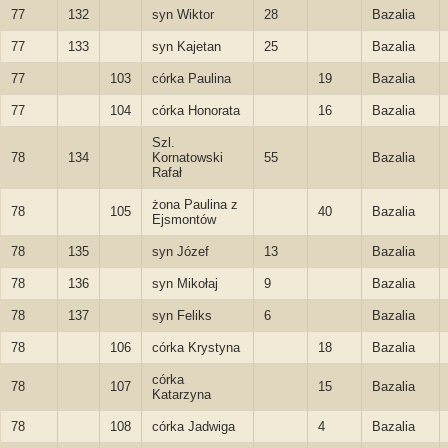
77
132
syn Wiktor
28
Bazalia
77
133
syn Kajetan
25
Bazalia
77
103
córka Paulina
19
Bazalia
77
104
córka Honorata
16
Bazalia
Szl.
78
134
Kornatowski
55
Bazalia
Rafał
żona Paulina z
78
105
40
Bazalia
Ejsmontów
78
135
syn Józef
13
Bazalia
78
136
syn Mikołaj
9
Bazalia
78
137
syn Feliks
6
Bazalia
78
106
córka Krystyna
18
Bazalia
córka
78
107
15
Bazalia
Katarzyna
78
108
córka Jadwiga
4
Bazalia