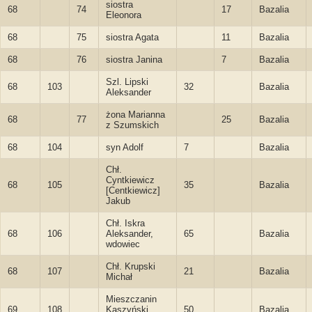
siostra
68
74
17
Bazalia
Eleonora
68
75
siostra Agata
11
Bazalia
68
76
siostra Janina
7
Bazalia
Szl. Lipski
68
103
32
Bazalia
Aleksander
żona Marianna
68
77
25
Bazalia
z Szumskich
68
104
syn Adolf
7
Bazalia
Chł.
Cyntkiewicz
68
105
35
Bazalia
[Centkiewicz]
Jakub
Chł. Iskra
68
106
Aleksander,
65
Bazalia
wdowiec
Chł. Krupski
68
107
21
Bazalia
Michał
Mieszczanin
69
108
Kaszyński
50
Bazalia