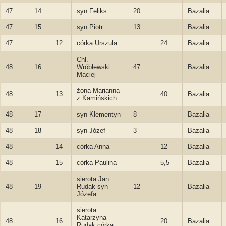
47
14
syn Feliks
20
Bazalia
47
15
syn Piotr
13
Bazalia
47
12
córka Urszula
24
Bazalia
Chł.
48
16
Wróblewski
47
Bazalia
Maciej
żona Marianna
48
13
40
Bazalia
z Kamińskich
48
17
syn Klementyn
8
Bazalia
48
18
syn Józef
3
Bazalia
48
14
córka Anna
12
Bazalia
48
15
córka Paulina
5,5
Bazalia
sierota Jan
48
19
Rudak syn
12
Bazalia
Józefa
sierota
Katarzyna
48
16
20
Bazalia
Rudak córka