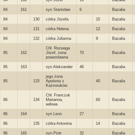
84
161
syn Stanisław
6
Bazalia
84
130
córka Józefa
15
Bazalia
84
131
córka Helena
12
Bazalia
84
132
córka Julianna
9
Bazalia
Chł. Rozwaga
85
162
Józef, żona
70
Bazalia
prawosławna
85
163
syn Aleksander
46
Bazalia
jego żona
85
133
Apolonia z
40
Bazalia
Kaźmiruków
Chł. Franczuk
86
134
Marianna,
60
Bazalia
wdowa
86
164
syn Leon
27
Bazalia
86
135
córka Antonina
14
Bazalia
86
165
syn Piotr
32
Bazalia