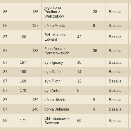
jego żona
86
136
Paulina z
28
Bazalia
Walczuków
86
137
córka Aniela
8
Bazalia
Szl. Mikulski
87
166
42
Bazalia
Edward
żona Anna z
87
138
36
Bazalia
Kornatowskich
87
167
syn Ignacy
16
Bazalia
87
168
syn Rafał
14
Bazalia
87
169
syn Piotr
12
Bazalia
87
170
syn Antoni
6
Bazalia
87
139
córka Józefa
9
Bazalia
87
140
córka Julianna
4
Bazalia
Chł. Sieniawski
88
171
69
Bazalia
Seweryn