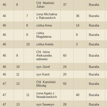
Chł. Niwiński
46
8
37
Bazalia
Julian
żona Michalina
46
7
36
Bazalia
z Rakowskich
46
8
córka Anna
14
Bazalia
córka
46
9
9
Bazalia
Magdalena
46
10
córka Aniela
3
Bazalia
Chł. Iskra
46
9
Aleksander,
60
Bazalia
wdowiec
46
10
syn Józef
24
Bazalia
46
11
syn Karol
20
Bazalia
Chł. Kamiński
47
12
55
Bazalia
Mikołaj
żona Agata z
47
11
40
Bazalia
Nowakowskich
47
13
syn Seweryn
28
Bazalia