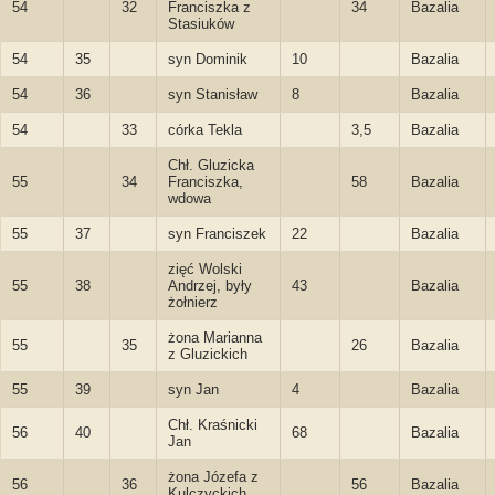
54
32
Franciszka z
34
Bazalia
Stasiuków
54
35
syn Dominik
10
Bazalia
54
36
syn Stanisław
8
Bazalia
54
33
córka Tekla
3,5
Bazalia
Chł. Gluzicka
55
34
Franciszka,
58
Bazalia
wdowa
55
37
syn Franciszek
22
Bazalia
zięć Wolski
55
38
Andrzej, były
43
Bazalia
żołnierz
żona Marianna
55
35
26
Bazalia
z Gluzickich
55
39
syn Jan
4
Bazalia
Chł. Kraśnicki
56
40
68
Bazalia
Jan
żona Józefa z
56
36
56
Bazalia
Kulczyckich