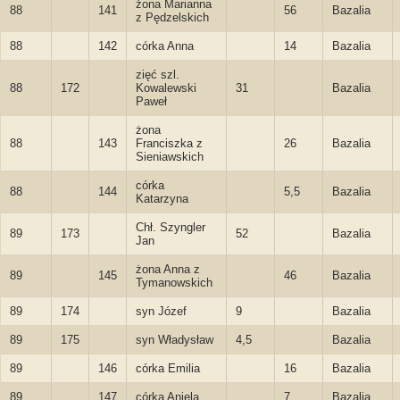
żona Marianna
88
141
56
Bazalia
z Pędzelskich
88
142
córka Anna
14
Bazalia
zięć szl.
88
172
Kowalewski
31
Bazalia
Paweł
żona
88
143
Franciszka z
26
Bazalia
Sieniawskich
córka
88
144
5,5
Bazalia
Katarzyna
Chł. Szyngler
89
173
52
Bazalia
Jan
żona Anna z
89
145
46
Bazalia
Tymanowskich
89
174
syn Józef
9
Bazalia
89
175
syn Władysław
4,5
Bazalia
89
146
córka Emilia
16
Bazalia
89
147
córka Aniela
7
Bazalia