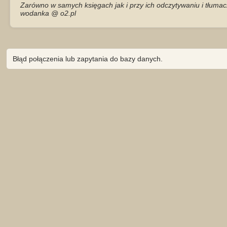
Zarówno w samych księgach jak i przy ich odczytywaniu i tłumac
wodanka @ o2.pl
Błąd połączenia lub zapytania do bazy danych.