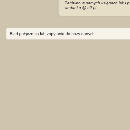
Zarówno w samych księgach jak i pr
wodanka @ o2.pl
Błąd połączenia lub zapytania do bazy danych.