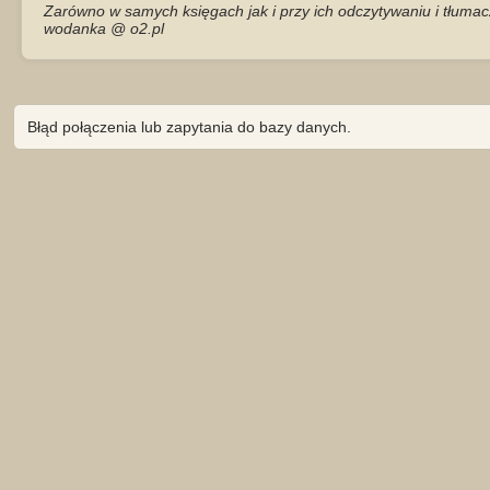
Zarówno w samych księgach jak i przy ich odczytywaniu i tłumac
wodanka @ o2.pl
Błąd połączenia lub zapytania do bazy danych.