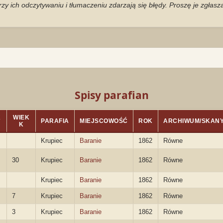
zy ich odczytywaniu i tłumaczeniu zdarzają się błędy. Proszę je zgłas
Spisy parafian
K
WIEK
PARAFIA
MIEJSCOWOŚĆ
ROK
ARCHIWUM/SKAN
K
Krupiec
Baranie
1862
Równe
30
Krupiec
Baranie
1862
Równe
Krupiec
Baranie
1862
Równe
7
Krupiec
Baranie
1862
Równe
3
Krupiec
Baranie
1862
Równe