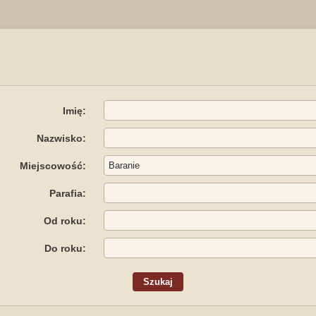
Imię:
Nazwisko:
Miejscowość:
Parafia:
Od roku:
Do roku: