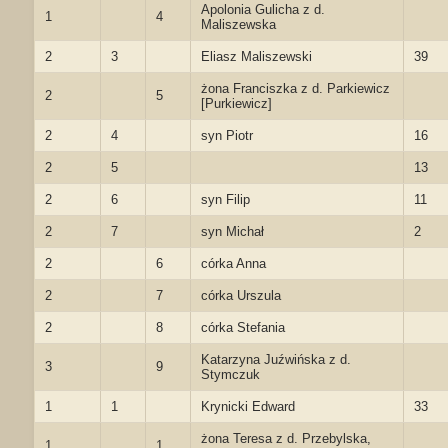
Apolonia Gulicha z d.
1
4
Maliszewska
2
3
Eliasz Maliszewski
39
żona Franciszka z d. Parkiewicz
2
5
[Purkiewicz]
2
4
syn Piotr
16
2
5
13
2
6
syn Filip
11
2
7
syn Michał
2
2
6
córka Anna
2
7
córka Urszula
2
8
córka Stefania
Katarzyna Juźwińska z d.
3
9
Stymczuk
1
1
Krynicki Edward
33
żona Teresa z d. Przebylska,
1
1