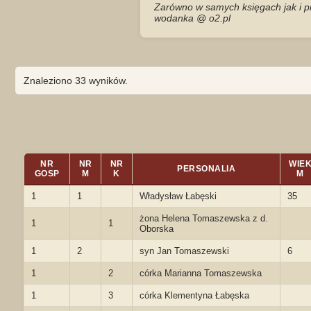
Zarówno w samych księgach jak i pr
wodanka @ o2.pl
Znaleziono 33 wyników.
NR
NR
NR
WIE
PERSONALIA
GOSP
M
K
M
1
1
Władysław Łabęski
35
żona Helena Tomaszewska z d.
1
1
Oborska
1
2
syn Jan Tomaszewski
6
1
2
córka Marianna Tomaszewska
1
3
córka Klementyna Łabęska