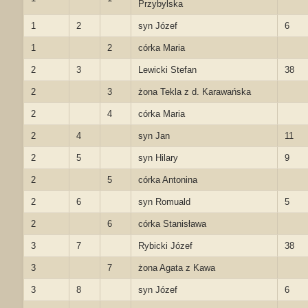
Przybylska
1
2
syn Józef
6
1
2
córka Maria
2
3
Lewicki Stefan
38
2
3
żona Tekla z d. Karawańska
2
4
córka Maria
2
4
syn Jan
11
2
5
syn Hilary
9
2
5
córka Antonina
2
6
syn Romuald
5
2
6
córka Stanisława
3
7
Rybicki Józef
38
3
7
żona Agata z Kawa
3
8
syn Józef
6