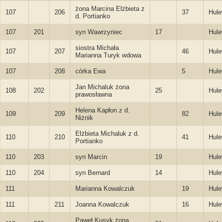
żona Marcina Elżbieta z
107
206
37
Hule
d. Portianko
107
201
syn Wawrzyniec
17
Hule
siostra Michała
107
207
46
Hule
Marianna Turyk wdowa
107
208
córka Ewa
5
Hule
Jan Michaluk żona
108
202
25
Hule
prawosławna
Helena Kapłon z d.
109
209
82
Hule
Niżnik
Elżbieta Michaluk z d.
110
210
41
Hule
Portianko
110
203
syn Marcin
19
Hule
110
204
syn Bernard
14
Hule
111
Marianna Kowalczuk
19
Hule
111
211
Joanna Kowalczuk
16
Hule
Paweł Kusyk żona