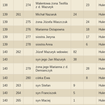
Walentowa żona Teofila
138
274
23
Hule
z d. Mazuryk
139
261
Michał Nazaruk
24
Hule
139
275
żona Józefa Waszczuk
24
Hule
139
276
Marianna Ostapowna
18
Hule
139
277
siostra Jeryna
17
Hule
139
278
siostra Anna
6
Hule
140
262
Józef Mazuryk wdowiec
82
Hule
140
syn jego Jan Mazuryk
38
Hule
żona jego Marianna z d.
140
279
28
Hule
Demianczyk
140
280
córka Ewa
8
Hule
140
263
syn Stefan
9
Hule
140
264
syn Franciszek
5
Hule
140
265
syn Maciej
1
Hule