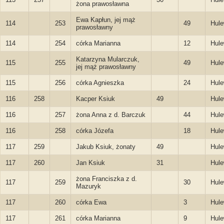
żona prawosławna
Ewa Kapłun, jej mąż
114
253
49
Hule
prawosławny
114
254
córka Marianna
12
Hule
Katarzyna Mularczuk,
115
255
49
Hule
jej mąż prawosławny
115
256
córka Agnieszka
24
Hule
116
258
Kacper Ksiuk
49
Hule
116
257
żona Anna z d. Barczuk
44
Hule
116
258
córka Józefa
18
Hule
117
259
Jakub Ksiuk, żonaty
49
Hule
117
260
Jan Ksiuk
31
Hule
żona Franciszka z d.
117
259
30
Hule
Mazuryk
117
260
córka Ewa
3
Hule
117
261
córka Marianna
9
Hule