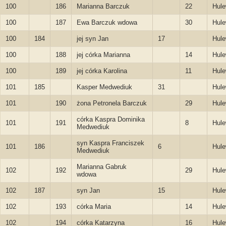
100
186
Marianna Barczuk
22
Hule
100
187
Ewa Barczuk wdowa
30
Hule
100
184
jej syn Jan
17
Hule
100
188
jej córka Marianna
14
Hule
100
189
jej córka Karolina
11
Hule
101
185
Kasper Medwediuk
31
Hule
101
190
żona Petronela Barczuk
29
Hule
córka Kaspra Dominika
101
191
8
Hule
Medwediuk
syn Kaspra Franciszek
101
186
6
Hule
Medwediuk
Marianna Gabruk
102
192
29
Hule
wdowa
102
187
syn Jan
15
Hule
102
193
córka Maria
14
Hule
102
194
córka Katarzyna
16
Hule