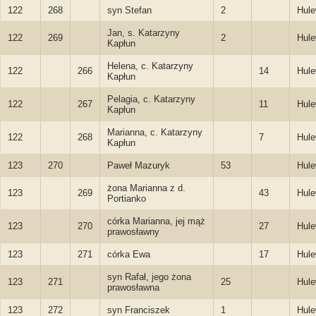
122
268
syn Stefan
2
Hule
Jan, s. Katarzyny
122
269
2
Hule
Kapłun
Helena, c. Katarzyny
122
266
14
Hule
Kapłun
Pelagia, c. Katarzyny
122
267
11
Hule
Kapłun
Marianna, c. Katarzyny
122
268
7
Hule
Kapłun
123
270
Paweł Mazuryk
53
Hule
żona Marianna z d.
123
269
43
Hule
Portianko
córka Marianna, jej mąż
123
270
27
Hule
prawosławny
123
271
córka Ewa
17
Hule
syn Rafał, jego żona
123
271
25
Hule
prawosławna
123
272
syn Franciszek
1
Hule