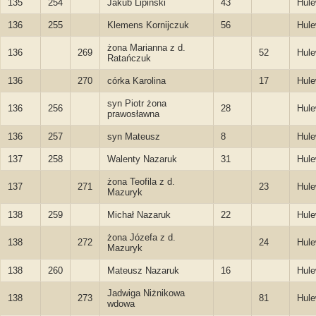
135
254
Jakub Lipiński
43
Hule
136
255
Klemens Kornijczuk
56
Hule
żona Marianna z d.
136
269
52
Hule
Ratańczuk
136
270
córka Karolina
17
Hule
syn Piotr żona
136
256
28
Hule
prawosławna
136
257
syn Mateusz
8
Hule
137
258
Walenty Nazaruk
31
Hule
żona Teofila z d.
137
271
23
Hule
Mazuryk
138
259
Michał Nazaruk
22
Hule
żona Józefa z d.
138
272
24
Hule
Mazuryk
138
260
Mateusz Nazaruk
16
Hule
Jadwiga Niżnikowa
138
273
81
Hule
wdowa