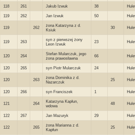
118
261
Jakub Izwuk
38
Hule
119
262
Jan Izwuk
50
Hule
żona Katarzyna z d.
119
262
30
Hule
Ksiuk
syn z pierwszej żony
119
263
23
Hule
Leon Izwuk
Stefan Mularczuk, jego
120
264
66
Hule
żona prawosławna
120
265
syn Piotr Mularczuk
24
Hule
żona Dominika z d.
120
263
25
Hule
Nazarczuk
120
266
syn Franciszek
1
Hule
Katarzyna Kapłun,
121
264
48
Hule
wdowa
122
267
Jan Mazuryk
29
Hule
żona Marianna z d.
122
265
25
Hule
Kapłun