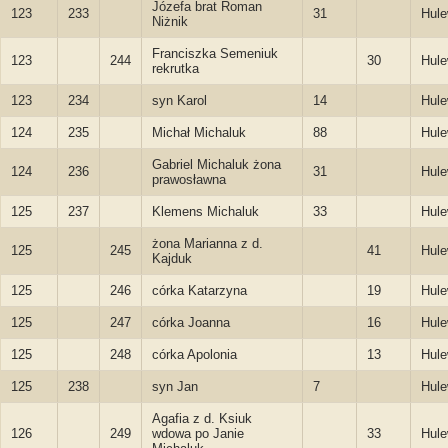
Józefa brat Roman
123
233
31
Hule
Niżnik
Franciszka Semeniuk
123
244
30
Hule
rekrutka
123
234
syn Karol
14
Hule
124
235
Michał Michaluk
88
Hule
Gabriel Michaluk żona
124
236
31
Hule
prawosławna
125
237
Klemens Michaluk
33
Hule
żona Marianna z d.
125
245
41
Hule
Kajduk
125
246
córka Katarzyna
19
Hule
125
247
córka Joanna
16
Hule
125
248
córka Apolonia
13
Hule
125
238
syn Jan
7
Hule
Agafia z d. Ksiuk
126
249
wdowa po Janie
33
Hule