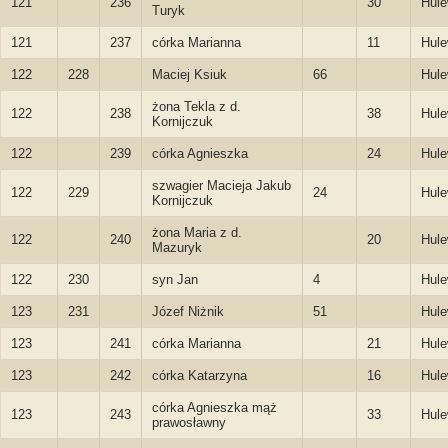
121
236
30
Hule
Turyk
121
237
córka Marianna
11
Hule
122
228
Maciej Ksiuk
66
Hule
żona Tekla z d.
122
238
38
Hule
Kornijczuk
122
239
córka Agnieszka
24
Hule
szwagier Macieja Jakub
122
229
24
Hule
Kornijczuk
żona Maria z d.
122
240
20
Hule
Mazuryk
122
230
syn Jan
4
Hule
123
231
Józef Niżnik
51
Hule
123
241
córka Marianna
21
Hule
123
242
córka Katarzyna
16
Hule
córka Agnieszka mąż
123
243
33
Hule
prawosławny