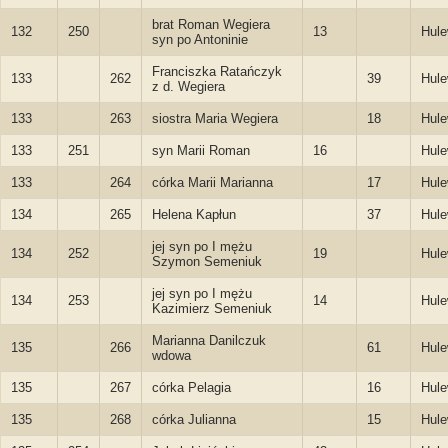
brat Roman Wegiera
132
250
13
Hule
syn po Antoninie
Franciszka Ratańczyk
133
262
39
Hule
z d. Wegiera
133
263
siostra Maria Wegiera
18
Hule
133
251
syn Marii Roman
16
Hule
133
264
córka Marii Marianna
17
Hule
134
265
Helena Kapłun
37
Hule
jej syn po I mężu
134
252
19
Hule
Szymon Semeniuk
jej syn po I mężu
134
253
14
Hule
Kazimierz Semeniuk
Marianna Danilczuk
135
266
61
Hule
wdowa
135
267
córka Pelagia
16
Hule
135
268
córka Julianna
15
Hule