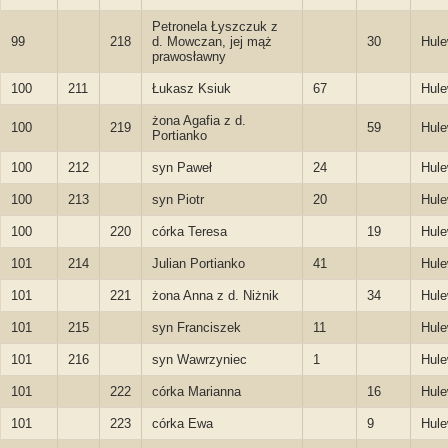
Petronela Łyszczuk z
99
218
d. Mowczan, jej mąż
30
Hule
prawosławny
100
211
Łukasz Ksiuk
67
Hule
żona Agafia z d.
100
219
59
Hule
Portianko
100
212
syn Paweł
24
Hule
100
213
syn Piotr
20
Hule
100
220
córka Teresa
19
Hule
101
214
Julian Portianko
41
Hule
101
221
żona Anna z d. Niżnik
34
Hule
101
215
syn Franciszek
11
Hule
101
216
syn Wawrzyniec
1
Hule
101
222
córka Marianna
16
Hule
101
223
córka Ewa
9
Hule