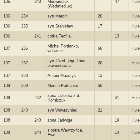
106
240
Medwiediuk
47
Hule
(Wedmiediuk)
106
234
syn Marcin
20
Hule
106
235
syn Stanisław
17
Hule
106
241
córka Teofila
13
Hule
Michał Portianko,
107
236
66
Hule
wdowiec
syn Józef, jego żona
107
237
20
Hule
prawosławna
107
238
Antoni Mazuryk
13
Hule
108
239
Marcin Portianko
50
Hule
żona Elżbieta z d.
108
242
41
Hule
Korniczuk
108
240
syn Wawrzyniec
21
Hule
108
243
żona Jadwiga
19
Hule
siostra Wawrzyńca,
108
244
14
Hule
Ewa