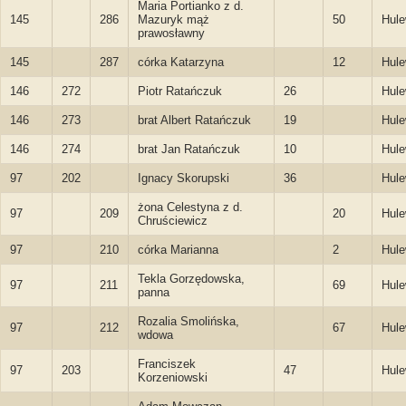
Maria Portianko z d.
145
286
Mazuryk mąż
50
Hule
prawosławny
145
287
córka Katarzyna
12
Hule
146
272
Piotr Ratańczuk
26
Hule
146
273
brat Albert Ratańczuk
19
Hule
146
274
brat Jan Ratańczuk
10
Hule
97
202
Ignacy Skorupski
36
Hule
żona Celestyna z d.
97
209
20
Hule
Chruściewicz
97
210
córka Marianna
2
Hule
Tekla Gorzędowska,
97
211
69
Hule
panna
Rozalia Smolińska,
97
212
67
Hule
wdowa
Franciszek
97
203
47
Hule
Korzeniowski