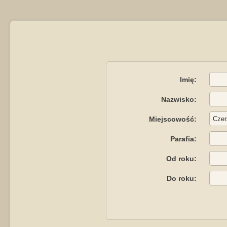
Imię:
Nazwisko:
Miejscowość:
Parafia:
Od roku:
Do roku: