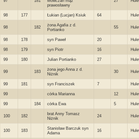
97
181
Mowczan mąż
27
Hule
prawosławny
98
177
Łukian (Lucjan) Ksiuk
64
Hule
żona Agafia z d.
98
182
55
Hule
Portianko
98
178
syn Paweł
20
Hule
98
179
syn Piotr
16
Hule
99
180
Julian Portianko
27
Hule
żona jego Anna z d.
99
183
30
Hule
Niżnik
99
181
syn Franciszek
7
Hule
99
córka Marianna
12
Hule
99
184
córka Ewa
5
Hule
brat Anny Tomasz
100
182
24
Hule
Niżnik
Stanisław Barczuk syn
100
183
16
Hule
Adama