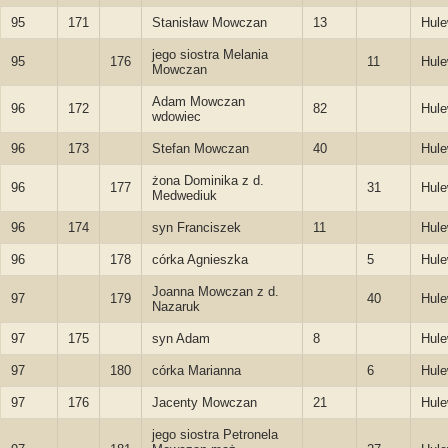
95
171
Stanisław Mowczan
13
Hule
jego siostra Melania
95
176
11
Hule
Mowczan
Adam Mowczan
96
172
82
Hule
wdowiec
96
173
Stefan Mowczan
40
Hule
żona Dominika z d.
96
177
31
Hule
Medwediuk
96
174
syn Franciszek
11
Hule
96
178
córka Agnieszka
5
Hule
Joanna Mowczan z d.
97
179
40
Hule
Nazaruk
97
175
syn Adam
8
Hule
97
180
córka Marianna
6
Hule
97
176
Jacenty Mowczan
21
Hule
jego siostra Petronela