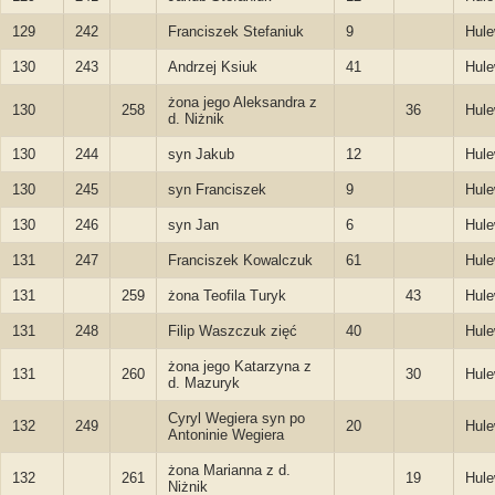
129
242
Franciszek Stefaniuk
9
Hule
130
243
Andrzej Ksiuk
41
Hule
żona jego Aleksandra z
130
258
36
Hule
d. Niżnik
130
244
syn Jakub
12
Hule
130
245
syn Franciszek
9
Hule
130
246
syn Jan
6
Hule
131
247
Franciszek Kowalczuk
61
Hule
131
259
żona Teofila Turyk
43
Hule
131
248
Filip Waszczuk zięć
40
Hule
żona jego Katarzyna z
131
260
30
Hule
d. Mazuryk
Cyryl Wegiera syn po
132
249
20
Hule
Antoninie Wegiera
żona Marianna z d.
132
261
19
Hule
Niżnik