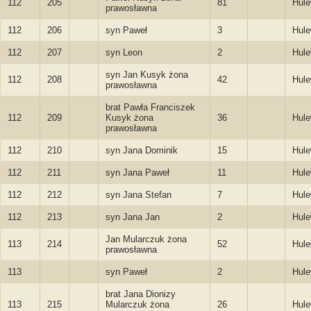
112
205
81
Hule
prawosławna
112
206
syn Paweł
3
Hule
112
207
syn Leon
2
Hule
syn Jan Kusyk żona
112
208
42
Hule
prawosławna
brat Pawła Franciszek
112
209
Kusyk żona
36
Hule
prawosławna
112
210
syn Jana Dominik
15
Hule
112
211
syn Jana Paweł
11
Hule
112
212
syn Jana Stefan
7
Hule
112
213
syn Jana Jan
2
Hule
Jan Mularczuk żona
113
214
52
Hule
prawosławna
113
syn Paweł
2
Hule
brat Jana Dionizy
113
215
Mularczuk żona
26
Hule