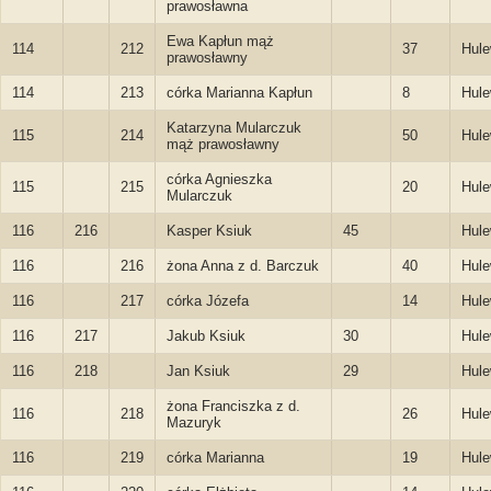
prawosławna
Ewa Kapłun mąż
114
212
37
Hule
prawosławny
114
213
córka Marianna Kapłun
8
Hule
Katarzyna Mularczuk
115
214
50
Hule
mąż prawosławny
córka Agnieszka
115
215
20
Hule
Mularczuk
116
216
Kasper Ksiuk
45
Hule
116
216
żona Anna z d. Barczuk
40
Hule
116
217
córka Józefa
14
Hule
116
217
Jakub Ksiuk
30
Hule
116
218
Jan Ksiuk
29
Hule
żona Franciszka z d.
116
218
26
Hule
Mazuryk
116
219
córka Marianna
19
Hule