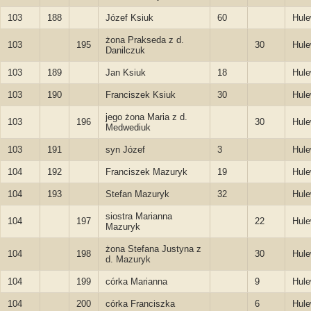
103
188
Józef Ksiuk
60
Hule
żona Prakseda z d.
103
195
30
Hule
Danilczuk
103
189
Jan Ksiuk
18
Hule
103
190
Franciszek Ksiuk
30
Hule
jego żona Maria z d.
103
196
30
Hule
Medwediuk
103
191
syn Józef
3
Hule
104
192
Franciszek Mazuryk
19
Hule
104
193
Stefan Mazuryk
32
Hule
siostra Marianna
104
197
22
Hule
Mazuryk
żona Stefana Justyna z
104
198
30
Hule
d. Mazuryk
104
199
córka Marianna
9
Hule
104
200
córka Franciszka
6
Hule