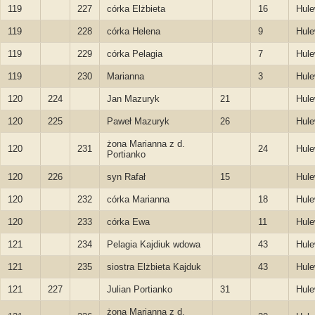
119
227
córka Elżbieta
16
Hule
119
228
córka Helena
9
Hule
119
229
córka Pelagia
7
Hule
119
230
Marianna
3
Hule
120
224
Jan Mazuryk
21
Hule
120
225
Paweł Mazuryk
26
Hule
żona Marianna z d.
120
231
24
Hule
Portianko
120
226
syn Rafał
15
Hule
120
232
córka Marianna
18
Hule
120
233
córka Ewa
11
Hule
121
234
Pelagia Kajdiuk wdowa
43
Hule
121
235
siostra Elżbieta Kajduk
43
Hule
121
227
Julian Portianko
31
Hule
żona Marianna z d.