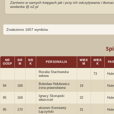
Zarówno w samych księgach jak i przy ich odczytywaniu i tłumac
wodanka @ o2.pl
Znaleziono 1657 wyników.
Spi
NR
NR
NR
WIEK
WIEK
PERSONALIA
PAR
GOSP
M
K
M
K
Rozalia Stachowska
73
Hule
wdowa
Bolesław Hołubowicz
94
168
19
Hule
żona prawosławna
Ignacy Skorupski
95
169
32
Hule
właściciel
ekonom Konstanty
95
170
31
Hule
Łączyński