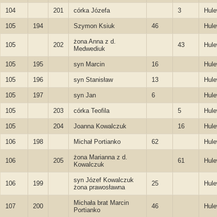
104
201
córka Józefa
3
Hule
105
194
Szymon Ksiuk
46
Hule
żona Anna z d.
105
202
43
Hule
Medwediuk
105
195
syn Marcin
16
Hule
105
196
syn Stanisław
13
Hule
105
197
syn Jan
6
Hule
105
203
córka Teofila
5
Hule
105
204
Joanna Kowalczuk
16
Hule
106
198
Michał Portianko
62
Hule
żona Marianna z d.
106
205
61
Hule
Kowalczuk
syn Józef Kowalczuk
106
199
25
Hule
żona prawosławna
Michała brat Marcin
107
200
46
Hule
Portianko