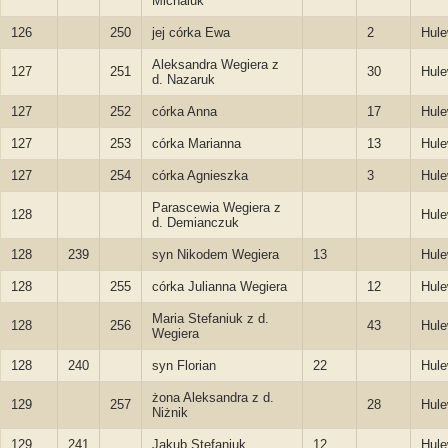
Michaluk
126
250
jej córka Ewa
2
Hule
Aleksandra Wegiera z
127
251
30
Hule
d. Nazaruk
127
252
córka Anna
17
Hule
127
253
córka Marianna
13
Hule
127
254
córka Agnieszka
3
Hule
Parascewia Wegiera z
128
Hule
d. Demianczuk
128
239
syn Nikodem Wegiera
13
Hule
128
255
córka Julianna Wegiera
12
Hule
Maria Stefaniuk z d.
128
256
43
Hule
Wegiera
128
240
syn Florian
22
Hule
żona Aleksandra z d.
129
257
28
Hule
Niżnik
129
241
Jakub Stefaniuk
12
Hule