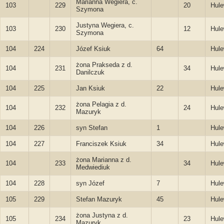
Marianna Wegiera, c.
103
229
20
Hule
Szymona
Justyna Wegiera, c.
103
230
12
Hule
Szymona
104
224
Józef Ksiuk
64
Hule
żona Prakseda z d.
104
231
34
Hule
Danilczuk
104
225
Jan Ksiuk
22
Hule
żona Pelagia z d.
104
232
24
Hule
Mazuryk
104
226
syn Stefan
1
Hule
104
227
Franciszek Ksiuk
34
Hule
żona Marianna z d.
104
233
34
Hule
Medwiediuk
104
228
syn Józef
7
Hule
105
229
Stefan Mazuryk
45
Hule
żona Justyna z d.
105
234
23
Hule
Mazuryk