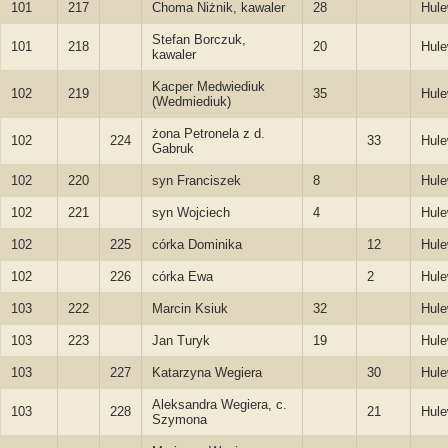
101
217
Choma Niżnik, kawaler
28
Hule
Stefan Borczuk,
101
218
20
Hule
kawaler
Kacper Medwiediuk
102
219
35
Hule
(Wedmiediuk)
żona Petronela z d.
102
224
33
Hule
Gabruk
102
220
syn Franciszek
8
Hule
102
221
syn Wojciech
4
Hule
102
225
córka Dominika
12
Hule
102
226
córka Ewa
2
Hule
103
222
Marcin Ksiuk
32
Hule
103
223
Jan Turyk
19
Hule
103
227
Katarzyna Wegiera
30
Hule
Aleksandra Wegiera, c.
103
228
21
Hule
Szymona