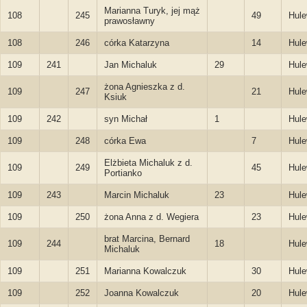
Marianna Turyk, jej mąż
108
245
49
Hule
prawosławny
108
246
córka Katarzyna
14
Hule
109
241
Jan Michaluk
29
Hule
żona Agnieszka z d.
109
247
21
Hule
Ksiuk
109
242
syn Michał
1
Hule
109
248
córka Ewa
7
Hule
Elżbieta Michaluk z d.
109
249
45
Hule
Portianko
109
243
Marcin Michaluk
23
Hule
109
250
żona Anna z d. Wegiera
23
Hule
brat Marcina, Bernard
109
244
18
Hule
Michaluk
109
251
Marianna Kowalczuk
30
Hule
109
252
Joanna Kowalczuk
20
Hule