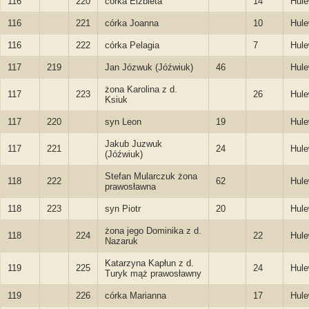
116
220
córka Elżbieta
14
Hule
116
221
córka Joanna
10
Hule
116
222
córka Pelagia
7
Hule
117
219
Jan Józwuk (Jóźwiuk)
46
Hule
żona Karolina z d.
117
223
26
Hule
Ksiuk
117
220
syn Leon
19
Hule
Jakub Juzwuk
117
221
24
Hule
(Jóźwiuk)
Stefan Mularczuk żona
118
222
62
Hule
prawosławna
118
223
syn Piotr
20
Hule
żona jego Dominika z d.
118
224
22
Hule
Nazaruk
Katarzyna Kapłun z d.
119
225
24
Hule
Turyk mąż prawosławny
119
226
córka Marianna
17
Hule