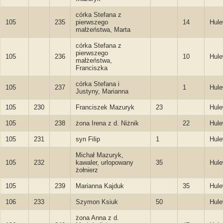
córka Stefana z
105
235
pierwszego
14
Hule
małżeństwa, Marta
córka Stefana z
pierwszego
105
236
10
Hule
małżeństwa,
Franciszka
córka Stefana i
105
237
1
Hule
Justyny, Marianna
105
230
Franciszek Mazuryk
23
Hule
105
238
żona Irena z d. Niżnik
22
Hule
105
231
syn Filip
1
Hule
Michał Mazuryk,
105
232
kawaler, urlopowany
35
Hule
żołnierz
105
239
Marianna Kajduk
35
Hule
106
233
Szymon Ksiuk
50
Hule
żona Anna z d.