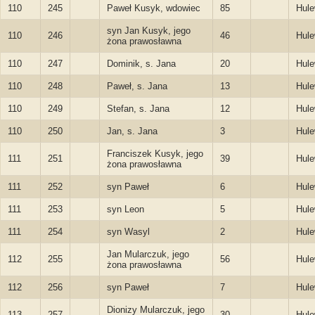
110
245
Paweł Kusyk, wdowiec
85
Hule
syn Jan Kusyk, jego
110
246
46
Hule
żona prawosławna
110
247
Dominik, s. Jana
20
Hule
110
248
Paweł, s. Jana
13
Hule
110
249
Stefan, s. Jana
12
Hule
110
250
Jan, s. Jana
3
Hule
Franciszek Kusyk, jego
111
251
39
Hule
żona prawosławna
111
252
syn Paweł
6
Hule
111
253
syn Leon
5
Hule
111
254
syn Wasyl
2
Hule
Jan Mularczuk, jego
112
255
56
Hule
żona prawosławna
112
256
syn Paweł
7
Hule
Dionizy Mularczuk, jego
113
257
30
Hule