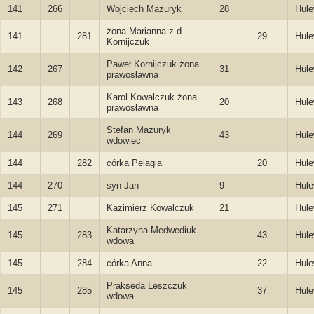
141
266
Wojciech Mazuryk
28
Hule
żona Marianna z d.
141
281
29
Hule
Kornijczuk
Paweł Kornijczuk żona
142
267
31
Hule
prawosławna
Karol Kowalczuk żona
143
268
20
Hule
prawosławna
Stefan Mazuryk
144
269
43
Hule
wdowiec
144
282
córka Pelagia
20
Hule
144
270
syn Jan
9
Hule
145
271
Kazimierz Kowalczuk
21
Hule
Katarzyna Medwediuk
145
283
43
Hule
wdowa
145
284
córka Anna
22
Hule
Prakseda Leszczuk
145
285
37
Hule
wdowa