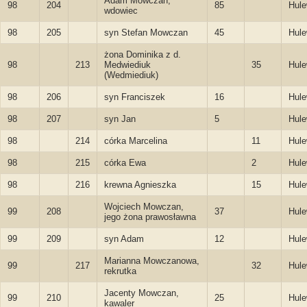
Adam Mowczan,
98
204
85
Hule
wdowiec
98
205
syn Stefan Mowczan
45
Hule
żona Dominika z d.
98
213
Medwiediuk
35
Hule
(Wedmiediuk)
98
206
syn Franciszek
16
Hule
98
207
syn Jan
5
Hule
98
214
córka Marcelina
11
Hule
98
215
córka Ewa
2
Hule
98
216
krewna Agnieszka
15
Hule
Wojciech Mowczan,
99
208
37
Hule
jego żona prawosławna
99
209
syn Adam
12
Hule
Marianna Mowczanowa,
99
217
32
Hule
rekrutka
Jacenty Mowczan,
99
210
25
Hule
kawaler