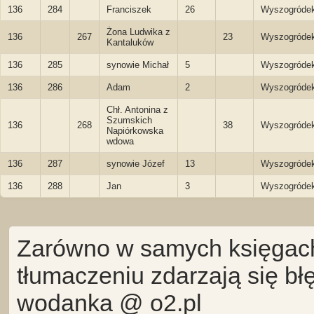
136
284
Franciszek
26
Wyszogróde
Żona Ludwika z
136
267
23
Wyszogróde
Kantaluków
136
285
synowie Michał
5
Wyszogróde
136
286
Adam
2
Wyszogróde
Chł. Antonina z
Szumskich
136
268
38
Wyszogróde
Napiórkowska
wdowa
136
287
synowie Józef
13
Wyszogróde
136
288
Jan
3
Wyszogróde
Zarówno w samych księgach 
tłumaczeniu zdarzają się bł
wodanka @ o2.pl