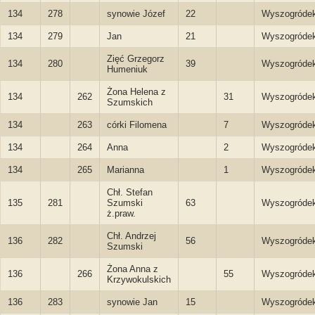
134
278
synowie Józef
22
Wyszogróde
134
279
Jan
21
Wyszogróde
Zięć Grzegorz
134
280
39
Wyszogróde
Humeniuk
Żona Helena z
134
262
31
Wyszogróde
Szumskich
134
263
córki Filomena
7
Wyszogróde
134
264
Anna
2
Wyszogróde
134
265
Marianna
1
Wyszogróde
Chł. Stefan
135
281
Szumski
63
Wyszogróde
ż.praw.
Chł. Andrzej
136
282
56
Wyszogróde
Szumski
Żona Anna z
136
266
55
Wyszogróde
Krzywokulskich
136
283
synowie Jan
15
Wyszogróde