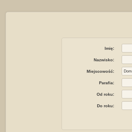
Imię:
Nazwisko:
Miejscowość:
Parafia:
Od roku:
Do roku: