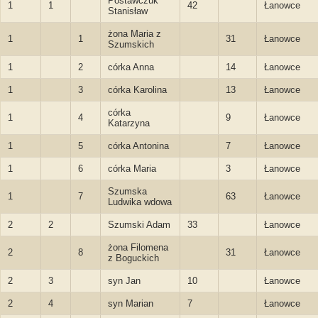
Postawczuk
1
1
42
Łanowce
Stanisław
żona Maria z
1
1
31
Łanowce
Szumskich
1
2
córka Anna
14
Łanowce
1
3
córka Karolina
13
Łanowce
córka
1
4
9
Łanowce
Katarzyna
1
5
córka Antonina
7
Łanowce
1
6
córka Maria
3
Łanowce
Szumska
1
7
63
Łanowce
Ludwika wdowa
2
2
Szumski Adam
33
Łanowce
żona Filomena
2
8
31
Łanowce
z Boguckich
2
3
syn Jan
10
Łanowce
2
4
syn Marian
7
Łanowce