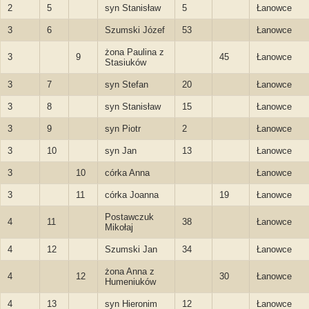
2
5
syn Stanisław
5
Łanowce
3
6
Szumski Józef
53
Łanowce
żona Paulina z
3
9
45
Łanowce
Stasiuków
3
7
syn Stefan
20
Łanowce
3
8
syn Stanisław
15
Łanowce
3
9
syn Piotr
2
Łanowce
3
10
syn Jan
13
Łanowce
3
10
córka Anna
Łanowce
3
11
córka Joanna
19
Łanowce
Postawczuk
4
11
38
Łanowce
Mikołaj
4
12
Szumski Jan
34
Łanowce
żona Anna z
4
12
30
Łanowce
Humeniuków
4
13
syn Hieronim
12
Łanowce