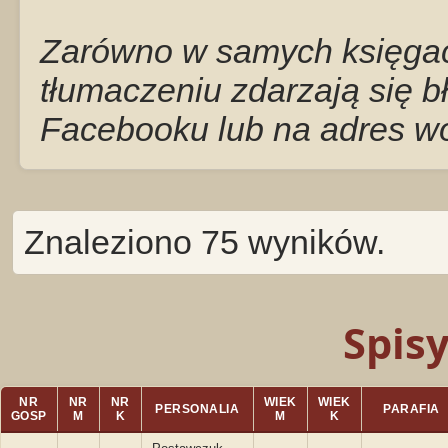
Zarówno w samych księgach
tłumaczeniu zdarzają się b
Facebooku lub na adres w
Znaleziono 75 wyników.
Spis
NR
NR
NR
WIEK
WIEK
PERSONALIA
PARAFIA
GOSP
M
K
M
K