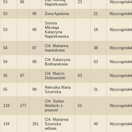
53
96
23
Wyszogróde
Napiórkowski
53
85
Żona Apolonia
21
Wyszogróde
Siostra
Mikołaja
53
86
18
Wyszogróde
Katarzyna
Napiórkowska
Chł. Marianna
54
87
38
Wyszogróde
Iwaniukowa
Chł. Katarzyna
54
88
53
Wyszogróde
Bodnarukowa
Chł. Marcin
55
97
63
Wyszogróde
Dobrowolski
Rekrutka Maria
55
89
31
Wyszogróde
Szumska
Chł. Stefan
133
277
Werbicki ż.
51
Wyszogróde
prawosł.
Chł. Marianna
134
261
Szumska
49
Wyszogróde
wdowa