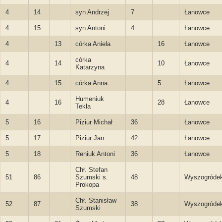
4
14
syn Andrzej
7
Łanowce
4
15
syn Antoni
4
Łanowce
4
13
córka Aniela
16
Łanowce
córka
4
14
10
Łanowce
Katarzyna
4
15
córka Anna
5
Łanowce
Humeniuk
4
16
28
Łanowce
Tekla
5
16
Piziur Michał
36
Łanowce
5
17
Piziur Jan
42
Łanowce
5
18
Reniuk Antoni
36
Łanowce
Chł. Stefan
51
86
Szumski s.
48
Wyszogróde
Prokopa
Chł. Stanisław
52
87
38
Wyszogróde
Szumski