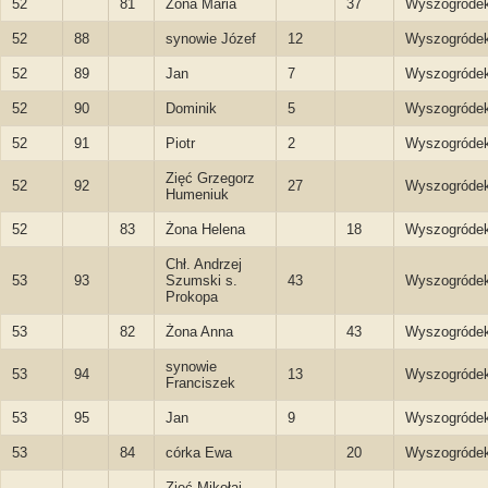
52
81
Żona Maria
37
Wyszogróde
52
88
synowie Józef
12
Wyszogróde
52
89
Jan
7
Wyszogróde
52
90
Dominik
5
Wyszogróde
52
91
Piotr
2
Wyszogróde
Zięć Grzegorz
52
92
27
Wyszogróde
Humeniuk
52
83
Żona Helena
18
Wyszogróde
Chł. Andrzej
53
93
Szumski s.
43
Wyszogróde
Prokopa
53
82
Żona Anna
43
Wyszogróde
synowie
53
94
13
Wyszogróde
Franciszek
53
95
Jan
9
Wyszogróde
53
84
córka Ewa
20
Wyszogróde
Zięć Mikołaj