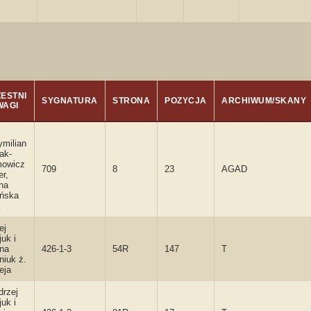
ESTNI
SYGNATURA
STRONA
POZYCJA
ARCHIWUM/SKANY
WAGI
milian
ak-
mowicz
709
8
23
AGAD
er,
ina
ńska
ej
uk i
nna
426-1-3
54R
147
T
iuk ż.
eja
drzej
uk i