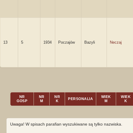
13
5
1934
Poczajów
Bazyli
Neczaj
NR
NR
NR
WIEK
WIEK
PERSONALIA
GOSP
M
K
M
K
Uwaga! W spisach parafian wyszukiwane są tylko nazwiska.