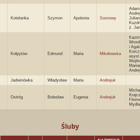
Adam
Andrej
Kotelanka
Szymon
Apolonia
Sosnowy
Julia
Kuzd
ż. Ja
Kazim
Wroni
i Agat
Korcz
Kołpytów
Edmund
Maria
Mikołowska
asyst
Wojtk
Maria
Andre
Jadwinówka
Władysław
Maria
Andrejuk
Micha
Krajc
Ostróg
Bolesław
Eugenia
Andrejuk
Filom
Mydla
Śluby