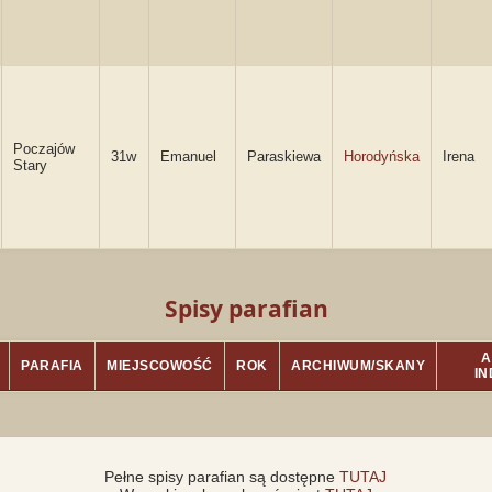
Poczajów
31w
Emanuel
Paraskiewa
Horodyńska
Irena
Stary
Spisy parafian
A
PARAFIA
MIEJSCOWOŚĆ
ROK
ARCHIWUM/SKANY
I
Pełne spisy parafian są dostępne
TUTAJ