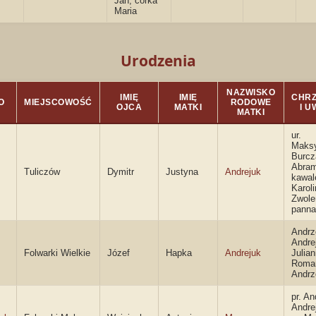
Jan, córka
Maria
Urodzenia
NAZWISKO
IMIĘ
IMIĘ
CHRZ
O
MIEJSCOWOŚĆ
RODOWE
OJCA
MATKI
I U
MATKI
ur.
Maksy
Burcz
Abra
Tuliczów
Dymitr
Justyna
Andrejuk
kawal
Karol
Zwole
panna
Andrz
Andrej
Folwarki Wielkie
Józef
Hapka
Andrejuk
Julia
Roman
Andrz
pr. An
Andrej