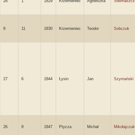
26
1
1829
Krzemieniec
Agnieszka
Stelmaszcz
8
11
1830
Krzemieniec
Teodor
Sobczuk
27
6
1844
Łysin
Jan
Szymański
26
8
1847
Ptycza
Michał
Mikołajczuk