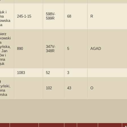
uk i
598V-
nna
245-1-15
68
R
599R
rowska
na
ierz
kowski
a
yńska,
347V-
890
5
AGAD
. Jan
348R
ów i
nna
juk
1083
52
3
ł
zyński,
102
43
O
ena
rska