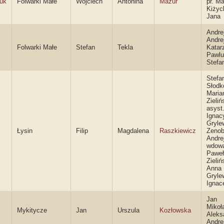
uk
Folwarki Małe
Wojciech
Antonina
Mazur
pr. M
Kiżyc
Jana
Andre
Andrej
Folwarki Małe
Stefan
Tekla
Katar
Pawlu
Stefa
Stefa
Słodk
Maria
Zieliń
asyst
Ignac
Grylew
Łysin
Filip
Magdalena
Raszkiewicz
Zenob
Andre
wdow
Paweł
Zielińs
Anna
Gryle
Ignac
Jan
Mikoł
Mykitycze
Jan
Urszula
Kozłowska
Aleks
Andre