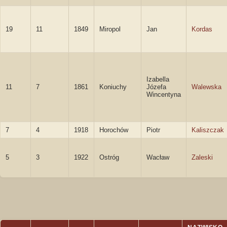
19
11
1849
Miropol
Jan
Kordas
Izabella
11
7
1861
Koniuchy
Józefa
Walewska
Wincentyna
7
4
1918
Horochów
Piotr
Kaliszczak
5
3
1922
Ostróg
Wacław
Zaleski