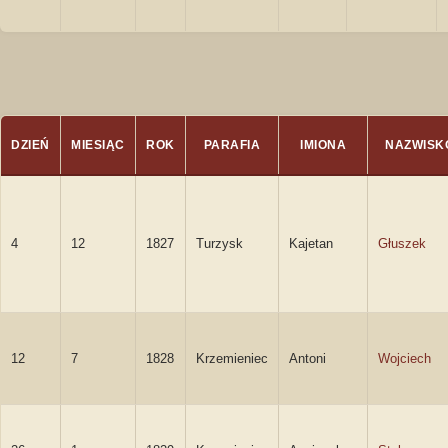
DZIEŃ
MIESIĄC
ROK
PARAFIA
IMIONA
NAZWISK
4
12
1827
Turzysk
Kajetan
Głuszek
12
7
1828
Krzemieniec
Antoni
Wojciech