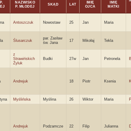
P.
NAZWISKO
IMIĘ
IMIĘ
SKĄD
LAT
EJ
P. MŁODEJ
OJCA
MATKI
yna
Antoszczuk
Nowostaw
25
Jan
Maria
par. Zasław
la
Ślusarczuk
17
Mikołaj
Tekla
św. Jana
z
Strawińskich
Budki
27w
Jan
Petronela
B
Żyluk
a
Andrejuk
18
Piotr
Ksenia
tyna
Myślińska
Myślina
26
Wiktor
Maria
P
Andrejuk
Podzamcze
22
Filip
Julianna