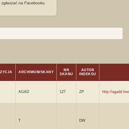
je zgłaszać na Facebooku
NR
AUTOR
ZYCJA
ARCHIWUM/SKANY
SKANU
INDEKSU
AGAD
127
ZP
http://agadd.h
T
DW