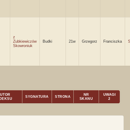
z
Zubkiewiczów
Budki
21w
Grzegorz
Franciszka
S
Skowroniuk
UTOR
NR
UWAGI
SYGNATURA
STRONA
NDEKSU
SKANU
2