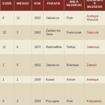
NAZWISKO
IMIĘ P.
DZIEŃ
MIESIĄC
ROK
PARAFIA
P.
MŁODEGO
MŁODEGO
Andrejuk -
6
11
1832
Jałowicze
Piotr
Wasyluk
Zasław św.
22
2
1842
Franciszek
Sobczuk
Jana
11
6
1872
Radziwiłłów
Stefan
Jabłoński
2
5
1921
Jałowicze
Bolesław
Zaleski
1
1
1930
Kowel
Antoni
Andrejuk
5
2
1933
Poczajów
Piotr
Kobylański