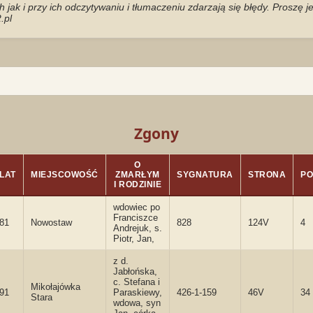
jak i przy ich odczytywaniu i tłumaczeniu zdarzają się błędy. Proszę 
.pl
Zgony
O
LAT
MIEJSCOWOŚĆ
ZMARŁYM
SYGNATURA
STRONA
PO
I RODZINIE
wdowiec po
Franciszce
81
Nowostaw
828
124V
4
Andrejuk, s.
Piotr, Jan,
z d.
Jabłońska,
c. Stefana i
Mikołajówka
91
Paraskiewy,
426-1-159
46V
34
Stara
wdowa, syn