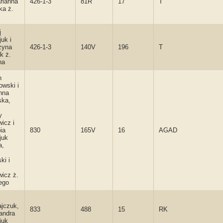
arianna
426-1-3
81R
17
T
ka ż.
j
uk i
zyna
426-1-3
140V
196
T
k ż.
na
n
owski i
nna
ska,
.
y
icz i
ia
830
165V
16
AGAD
juk
a,
ki i
wicz ż.
ego
ajczuk,
833
488
15
RK
andra
juk