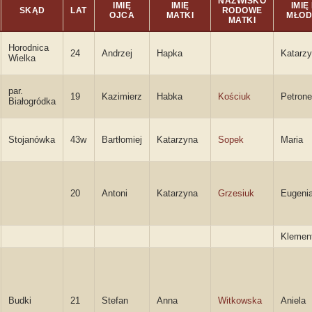
NAZWISKO
IMIĘ
IMIĘ
IMIĘ 
SKĄD
LAT
RODOWE
OJCA
MATKI
MŁOD
MATKI
Horodnica
24
Andrzej
Hapka
Katarz
Wielka
par.
19
Kazimierz
Habka
Kościuk
Petrone
Białogródka
Stojanówka
43w
Bartłomiej
Katarzyna
Sopek
Maria
20
Antoni
Katarzyna
Grzesiuk
Eugeni
Klemen
Budki
21
Stefan
Anna
Witkowska
Aniela