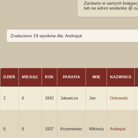
Zarówno w samych księgach 
lub na adres wodanka @ o2
Znaleziono 19 wyników dla: Andrejuk
DZIEŃ
MIESIĄC
ROK
PARAFIA
IMIĘ
NAZWISKO
2
6
1842
Jałowicze
Jan
Ostrowski
6
6
1937
Krzemieniec
Wiktoria
Andrejuk