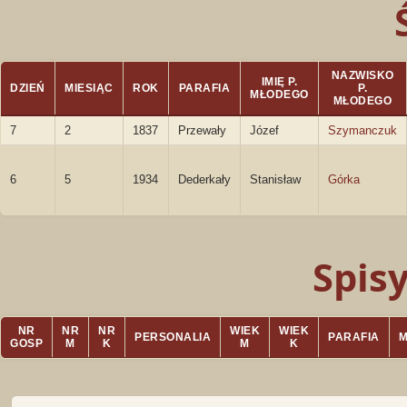
NAZWISKO
IMIĘ P.
DZIEŃ
MIESIĄC
ROK
PARAFIA
P.
MŁODEGO
MŁODEGO
7
2
1837
Przewały
Józef
Szymanczuk
6
5
1934
Dederkały
Stanisław
Górka
Spis
NR
NR
NR
WIEK
WIEK
PERSONALIA
PARAFIA
GOSP
M
K
M
K