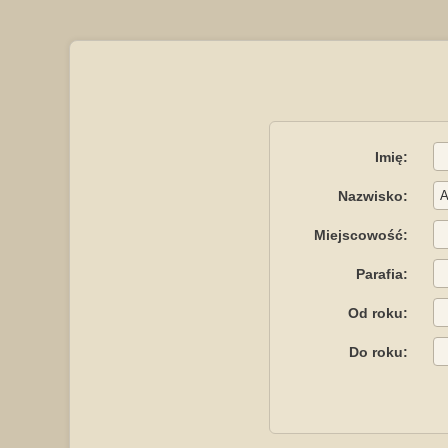
Imię:
Nazwisko:
Miejscowość:
Parafia:
Od roku:
Do roku: