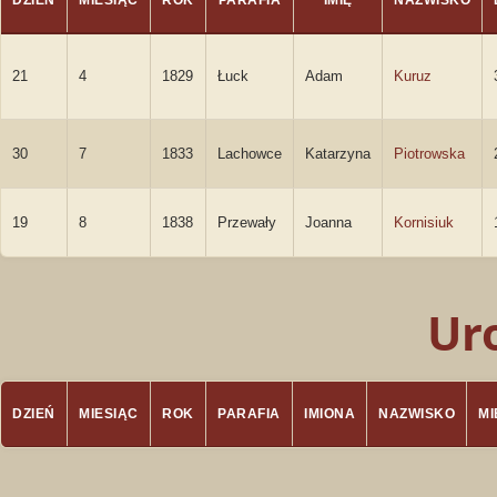
DZIEŃ
MIESIĄC
ROK
PARAFIA
IMIĘ
NAZWISKO
21
4
1829
Łuck
Adam
Kuruz
30
7
1833
Lachowce
Katarzyna
Piotrowska
19
8
1838
Przewały
Joanna
Kornisiuk
Ur
DZIEŃ
MIESIĄC
ROK
PARAFIA
IMIONA
NAZWISKO
M