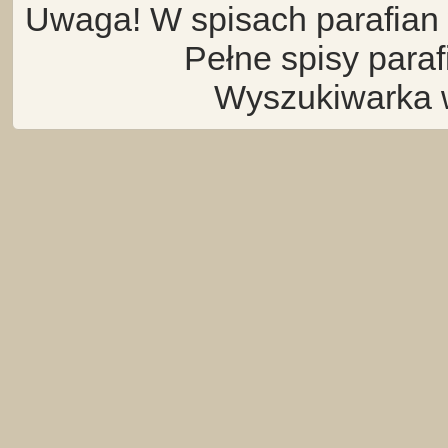
Uwaga! W spisach parafian 
Pełne spisy para
Wyszukiwarka 