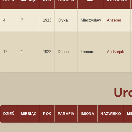
DZIEŃ
MIESIĄC
ROK
PARAFIA
IMIĘ
NAZWISKO
4
7
1913
Ołyka
Mieczysław
Anzeber
12
1
1922
Dubno
Leonard
Andrzejak
Ur
DZIEŃ
MIESIĄC
ROK
PARAFIA
IMIONA
NAZWISKO
M