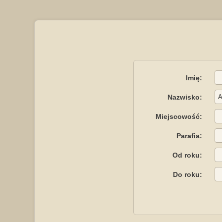
Imię:
Nazwisko:
Miejscowość:
Parafia:
Od roku:
Do roku: