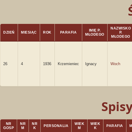
NAZWISKO
IMIĘ P.
DZIEŃ
MIESIĄC
ROK
PARAFIA
P.
MŁODEGO
MŁODEGO
26
4
1936
Krzemieniec
Ignacy
Woch
Spis
NR
NR
NR
WIEK
WIEK
PERSONALIA
PARAFIA
GOSP
M
K
M
K