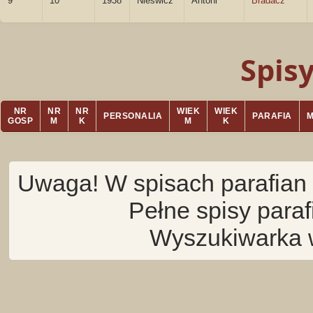
9
10
1938
Nieświcz
Antoni
Bradacz
Spis
NR
NR
NR
WIEK
WIEK
PERSONALIA
PARAFIA
GOSP
M
K
M
K
Uwaga! W spisach parafian 
Pełne spisy para
Wyszukiwarka 