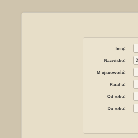
Imię:
Nazwisko:
Miejscowość:
Parafia:
Od roku:
Do roku: