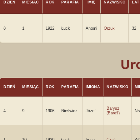
DZIEŃ
MIESIĄC
ROK
PARAFIA
IMIĘ
NAZWISKO
LAT
8
1
1922
Łuck
Antoni
Orzuk
32
Ur
DZIEŃ
MIESIĄC
ROK
PARAFIA
IMIONA
NAZWISKO
M
Barysz
4
9
1906
Nieświcz
Józef
Ni
(Bareš)
1
10
1920
Łuck
Irena
Czyż
Wó