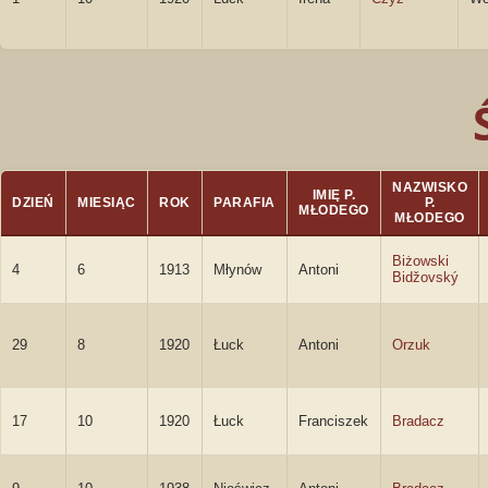
NAZWISKO
IMIĘ P.
DZIEŃ
MIESIĄC
ROK
PARAFIA
P.
MŁODEGO
MŁODEGO
Biżowski
4
6
1913
Młynów
Antoni
Bidžovský
29
8
1920
Łuck
Antoni
Orzuk
17
10
1920
Łuck
Franciszek
Bradacz