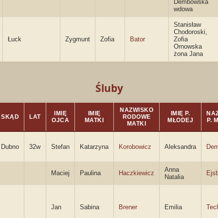
Dembowska
wdowa
Stanisław
Chodoroski,
Łuck
Zygmunt
Zofia
Bator
Zofia
Ornowska
żona Jana
Śluby
NAZWISKO
IMIĘ
IMIĘ
IMIĘ P.
NA
SKĄD
LAT
RODOWE
OJCA
MATKI
MŁODEJ
P. 
MATKI
Dubno
32w
Stefan
Katarzyna
Korobowicz
Aleksandra
Dem
Anna
Maciej
Paulina
Haczkiewicz
Ejs
Natalia
Jan
Sabina
Brener
Emilia
Tec