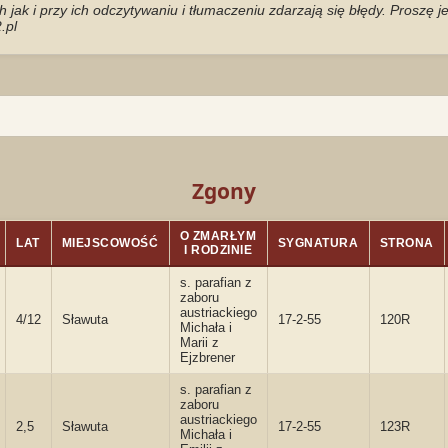
jak i przy ich odczytywaniu i tłumaczeniu zdarzają się błędy. Proszę 
.pl
Zgony
O ZMARŁYM
LAT
MIEJSCOWOŚĆ
SYGNATURA
STRONA
I RODZINIE
s. parafian z
zaboru
austriackiego
4/12
Sławuta
17-2-55
120R
Michała i
Marii z
Ejzbrener
s. parafian z
zaboru
austriackiego
2,5
Sławuta
17-2-55
123R
Michała i