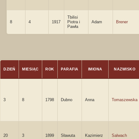
Tbilisi
8
4
1917
Piotra i
Adam
Brener
Pawła
DZIEŃ
MIESIĄC
ROK
PARAFIA
IMIONA
NAZWISKO
3
8
1798
Dubno
Anna
Tomaszewska
20
3
1899
Sławuta
Kazimierz
Salwach