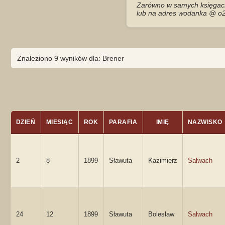
Zarówno w samych księgach 
lub na adres wodanka @ o2
Znaleziono 9 wyników dla: Brener
DZIEŃ
MIESIĄC
ROK
PARAFIA
IMIĘ
NAZWISKO
2
8
1899
Sławuta
Kazimierz
Salwach
24
12
1899
Sławuta
Bolesław
Salwach