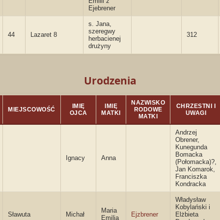
Emilii z
Ejebrener
s. Jana,
szeregwy
44
Lazaret 8
312
herbacienej
drużyny
Urodzenia
NAZWISKO
IMIĘ
IMIĘ
CHRZESTNI I
MIEJSCOWOŚĆ
RODOWE
OJCA
MATKI
UWAGI
MATKI
Andrzej
Obrener,
Kunegunda
Bomacka
Ignacy
Anna
(Połomacka)?,
Jan Komarok,
Franciszka
Kondracka
Władysław
Kobylański i
Maria
Sławuta
Michał
Ejzbrener
Elżbieta
Emilia