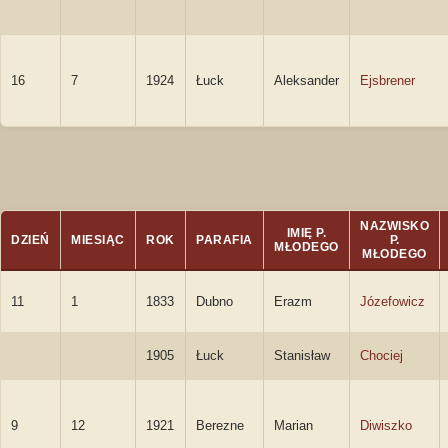
16
7
1924
Łuck
Aleksander
Ejsbrener
NAZWISKO
IMIĘ P.
DZIEŃ
MIESIĄC
ROK
PARAFIA
P.
MŁODEGO
MŁODEGO
11
1
1833
Dubno
Erazm
Józefowicz
1905
Łuck
Stanisław
Chociej
9
12
1921
Berezne
Marian
Diwiszko