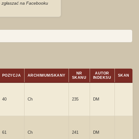
je zgłaszać na Facebooku
NR
AUTOR
POZYCJA
ARCHIWUM/SKANY
SKAN
SKANU
INDEKSU
40
Ch
235
DM
61
Ch
241
DM