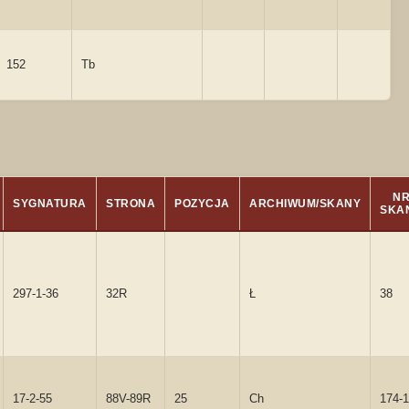
152
Tb
N
SYGNATURA
STRONA
POZYCJA
ARCHIWUM/SKANY
SKA
297-1-36
32R
Ł
38
17-2-55
88V-89R
25
Ch
174-