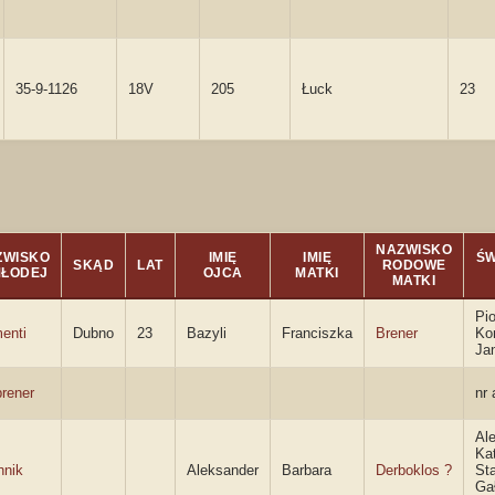
35-9-1126
18V
205
Łuck
23
NAZWISKO
ZWISKO
IMIĘ
IMIĘ
ŚW
SKĄD
LAT
RODOWE
MŁODEJ
OJCA
MATKI
MATKI
Pio
enti
Dubno
23
Bazyli
Franciszka
Brener
Ko
Ja
brener
nr 
Al
Ka
hnik
Aleksander
Barbara
Derboklos ?
St
Ga