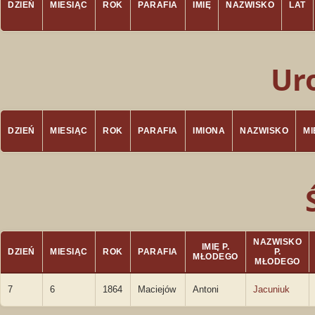
DZIEŃ
MIESIĄC
ROK
PARAFIA
IMIĘ
NAZWISKO
LAT
Ur
DZIEŃ
MIESIĄC
ROK
PARAFIA
IMIONA
NAZWISKO
M
NAZWISKO
IMIĘ P.
DZIEŃ
MIESIĄC
ROK
PARAFIA
P.
MŁODEGO
MŁODEGO
7
6
1864
Maciejów
Antoni
Jacuniuk