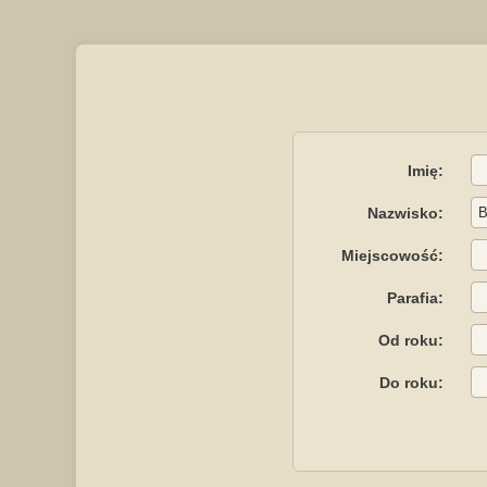
Imię:
Nazwisko:
Miejscowość:
Parafia:
Od roku:
Do roku: