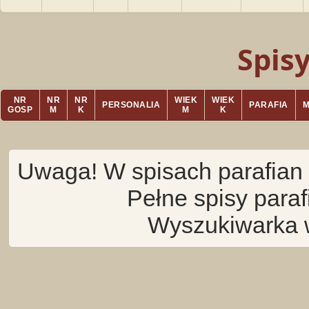
Spis
NR
NR
NR
WIEK
WIEK
PERSONALIA
PARAFIA
GOSP
M
K
M
K
Uwaga! W spisach parafian 
Pełne spisy para
Wyszukiwarka 