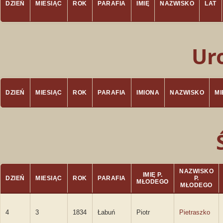
DZIEŃ
MIESIĄC
ROK
PARAFIA
IMIĘ
NAZWISKO
LAT
Ur
DZIEŃ
MIESIĄC
ROK
PARAFIA
IMIONA
NAZWISKO
M
NAZWISKO
IMIĘ P.
DZIEŃ
MIESIĄC
ROK
PARAFIA
P.
MŁODEGO
MŁODEGO
4
3
1834
Łabuń
Piotr
Pietraszko