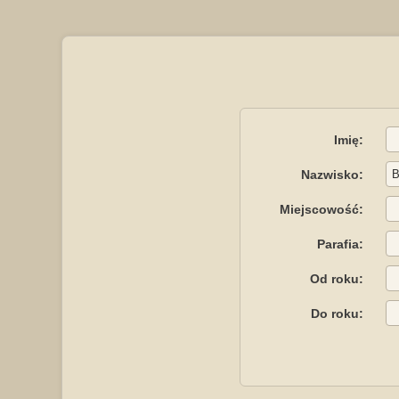
Imię:
Nazwisko:
Miejscowość:
Parafia:
Od roku:
Do roku: