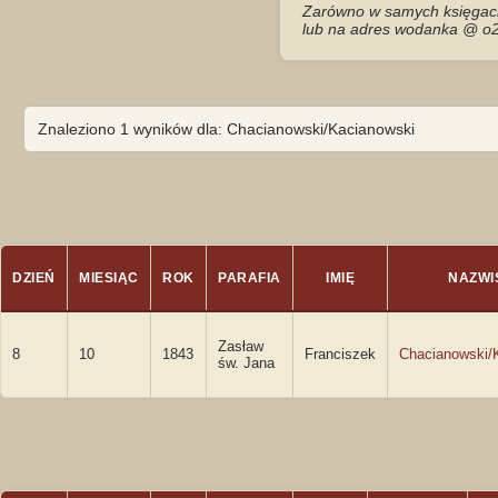
Zarówno w samych księgach 
lub na adres wodanka @ o2
Znaleziono 1 wyników dla: Chacianowski/Kacianowski
DZIEŃ
MIESIĄC
ROK
PARAFIA
IMIĘ
NAZWI
Zasław
8
10
1843
Franciszek
Chacianowski/
św. Jana