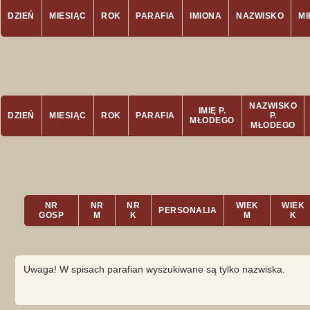
DZIEŃ
MIESIĄC
ROK
PARAFIA
IMIONA
NAZWISKO
M
NAZWISKO
IMIĘ P.
DZIEŃ
MIESIĄC
ROK
PARAFIA
P.
MŁODEGO
MŁODEGO
NR
NR
NR
WIEK
WIEK
PERSONALIA
GOSP
M
K
M
K
Uwaga! W spisach parafian wyszukiwane są tylko nazwiska.