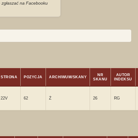
je zgłaszać na Facebooku
NR
AUTOR
STRONA
POZYCJA
ARCHIWUM/SKANY
SKANU
INDEKSU
22V
62
Ż
26
RG