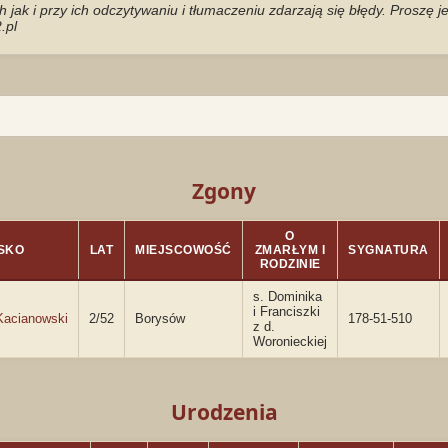
jak i przy ich odczytywaniu i tłumaczeniu zdarzają się błędy. Proszę 
.pl
Zgony
O
SKO
LAT
MIEJSCOWOŚĆ
ZMARŁYM I
SYGNATURA
RODZINIE
s. Dominika
i Franciszki
Kacianowski
2/52
Borysów
178-51-510
z d.
Woronieckiej
Urodzenia