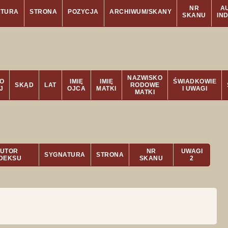
NR
A
ATURA
STRONA
POZYCJA
ARCHIWUM/SKANY
SKANU
IN
NAZWISKO
O
IMIĘ
IMIĘ
ŚWIADKOWIE
SKĄD
LAT
RODOWE
J
OJCA
MATKI
I UWAGI
MATKI
UTOR
NR
UWAGI
SYGNATURA
STRONA
NDEKSU
SKANU
2