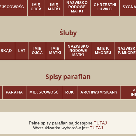
NAZWISKO
IMIĘ
IMIĘ
CHRZESTNI
IEJSCOWOŚĆ
RODOWE
SYGN
OJCA
MATKI
I UWAGI
MATKI
Śluby
NAZWISKO
IMIĘ
IMIĘ
IMIĘ P.
NAZWISK
SKĄD
LAT
RODOWE
OJCA
MATKI
MŁODEJ
P. MŁODE
MATKI
Spisy parafian
A
PARAFIA
MIEJSCOWOŚĆ
ROK
ARCHIWUM/SKANY
I
Pełne spisy parafian są dostępne
TUTAJ
Wyszukiwarka wyborców jest
TUTAJ