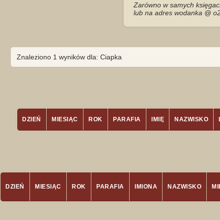
Zarówno w samych księgach 
lub na adres wodanka @ o2
Znaleziono 1 wyników dla: Ciapka
DZIEŃ
MIESIĄC
ROK
PARAFIA
IMIĘ
NAZWISKO
DZIEŃ
MIESIĄC
ROK
PARAFIA
IMIONA
NAZWISKO
M