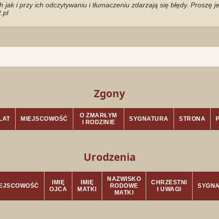
jak i przy ich odczytywaniu i tłumaczeniu zdarzają się błędy. Proszę 
.pl
Zgony
O ZMARŁYM
LAT
MIEJSCOWOŚĆ
SYGNATURA
STRONA
I RODZINIE
Urodzenia
NAZWISKO
IMIĘ
IMIĘ
CHRZESTNI
IEJSCOWOŚĆ
RODOWE
SYGN
OJCA
MATKI
I UWAGI
MATKI