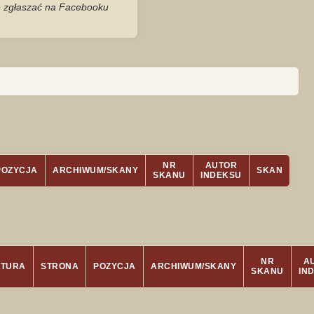
je zgłaszać na Facebooku
NR
AUTOR
POZYCJA
ARCHIWUM/SKANY
SKAN
SKANU
INDEKSU
NR
A
ATURA
STRONA
POZYCJA
ARCHIWUM/SKANY
SKANU
IN