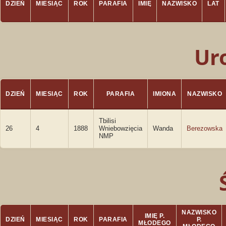
DZIEŃ
MIESIĄC
ROK
PARAFIA
IMIĘ
NAZWISKO
LAT
Ur
DZIEŃ
MIESIĄC
ROK
PARAFIA
IMIONA
NAZWISKO
Tbilisi
26
4
1888
Wniebowzięcia
Wanda
Berezowska
NMP
NAZWISKO
IMIĘ P.
DZIEŃ
MIESIĄC
ROK
PARAFIA
P.
MŁODEGO