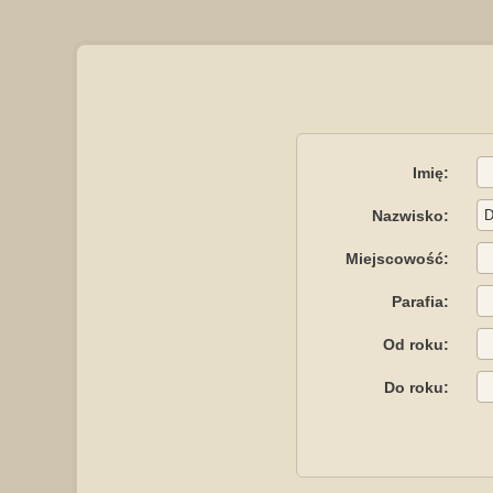
Imię:
Nazwisko:
Miejscowość:
Parafia:
Od roku:
Do roku: