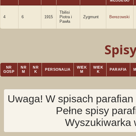
MŁODEGO
Tbilisi
4
6
1915
Piotra i
Zygmunt
Berezowski
Pawła
Spis
NR
NR
NR
WIEK
WIEK
PERSONALIA
PARAFIA
GOSP
M
K
M
K
Uwaga! W spisach parafian 
Pełne spisy para
Wyszukiwarka 