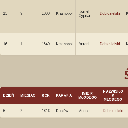
Kornel
13
9
1830
Krasnopol
Dobrosielski
K
Cyprian
16
1
1840
Krasnopol
Antoni
Dobrosielski
K
NAZWISKO
IMIĘ P.
DZIEŃ
MIESIĄC
ROK
PARAFIA
P.
MŁODEGO
MŁODEGO
6
2
1816
Kuniów
Modest
Dobrosielski