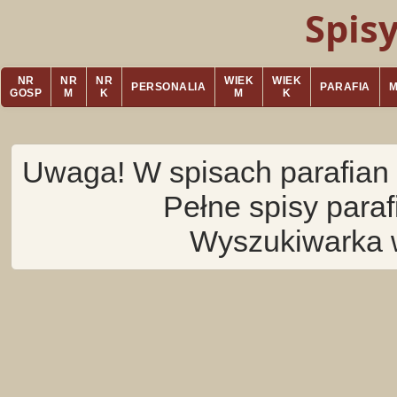
Spis
NR
NR
NR
WIEK
WIEK
PERSONALIA
PARAFIA
GOSP
M
K
M
K
Uwaga! W spisach parafian 
Pełne spisy para
Wyszukiwarka 