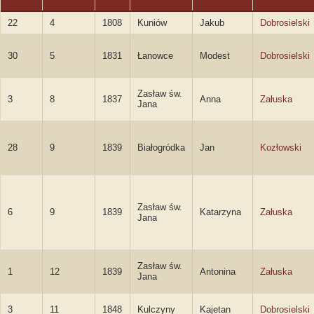
22
4
1808
Kuniów
Jakub
Dobrosielski
30
5
1831
Łanowce
Modest
Dobrosielski
Zasław św.
3
8
1837
Anna
Załuska
Jana
28
9
1839
Białogródka
Jan
Kozłowski
Zasław św.
6
9
1839
Katarzyna
Załuska
Jana
Zasław św.
1
12
1839
Antonina
Załuska
Jana
3
11
1848
Kulczyny
Kajetan
Dobrosielski