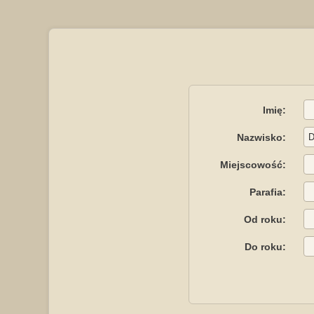
Imię:
Nazwisko:
Miejscowość:
Parafia:
Od roku:
Do roku: