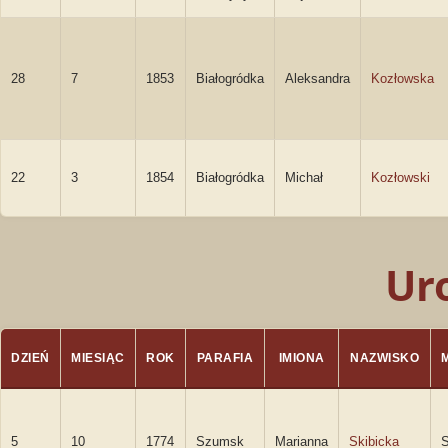
28
7
1853
Białogródka
Aleksandra
Kozłowska
22
3
1854
Białogródka
Michał
Kozłowski
Ur
DZIEŃ
MIESIĄC
ROK
PARAFIA
IMIONA
NAZWISKO
5
10
1774
Szumsk
Marianna
Skibicka