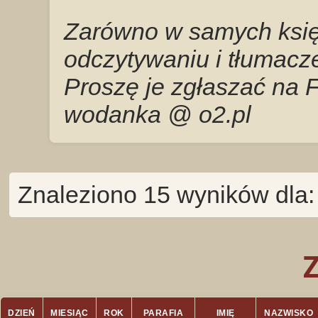
Zarówno w samych księg
odczytywaniu i tłumacze
Proszę je zgłaszać na 
wodanka @ o2.pl
Znaleziono 15 wyników dla:
DZIEŃ
MIESIĄC
ROK
PARAFIA
IMIĘ
NAZWISKO