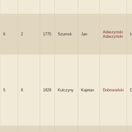
Adaszynski
6
2
1775
Szumsk
Jan
I
Adaszyński
5
8
1828
Kulczyny
Kajetan
Dobrosielski
D