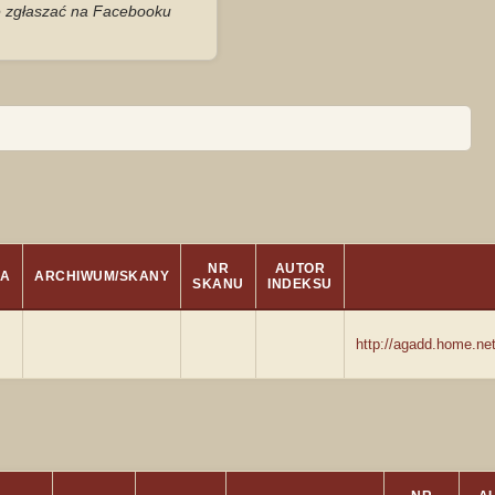
je zgłaszać na Facebooku
NR
AUTOR
JA
ARCHIWUM/SKANY
SKANU
INDEKSU
http://agadd.home.n