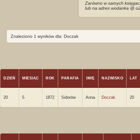
Zarówno w samych księgach 
lub na adres wodanka @ o2
Znaleziono 1 wyników dla: Doczak
DZIEŃ
MIESIĄC
ROK
PARAFIA
IMIĘ
NAZWISKO
LAT
20
5
1872
Sidorów
Anna
Doczak
20