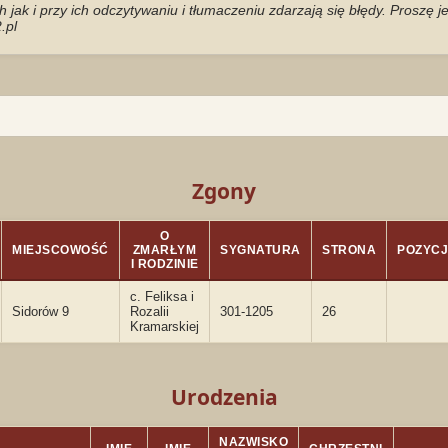
jak i przy ich odczytywaniu i tłumaczeniu zdarzają się błędy. Proszę 
.pl
Zgony
O
MIEJSCOWOŚĆ
ZMARŁYM
SYGNATURA
STRONA
POZYC
I RODZINIE
c. Feliksa i
Sidorów 9
Rozalii
301-1205
26
Kramarskiej
Urodzenia
NAZWISKO