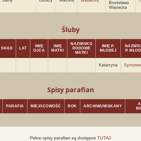
Sarny
Dionizy
Wiktoria
Wasiecka
7
Bronisława
Wasiecka
Śluby
NAZWISKO
IMIĘ
IMIĘ
IMIĘ P.
NAZWI
SKĄD
LAT
RODOWE
OJCA
MATKI
MŁODEJ
P. MŁO
MATKI
Katarzyna
Symonow
Spisy parafian
A
PARAFIA
MIEJSCOWOŚĆ
ROK
ARCHIWUM/SKANY
I
Pełne spisy parafian są dostępne
TUTAJ