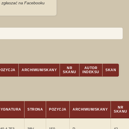
je zgłaszać na Facebooku
NR
AUTOR
POZYCJA
ARCHIWUM/SKANY
SKAN
SKANU
INDEKSU
NR
SYGNATURA
STRONA
POZYCJA
ARCHIWUM/SKANY
SKANU