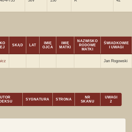
40-4-753
38V
150
R
42
NAZWISKO
SKO
IMIĘ
IMIĘ
ŚWIADKOWIE
SKĄD
LAT
RODOWE
DEJ
OJCA
MATKI
I UWAGI
MATKI
icz
Jan Rogowski
UTOR
NR
UWAGI
SYGNATURA
STRONA
NDEKSU
SKANU
2