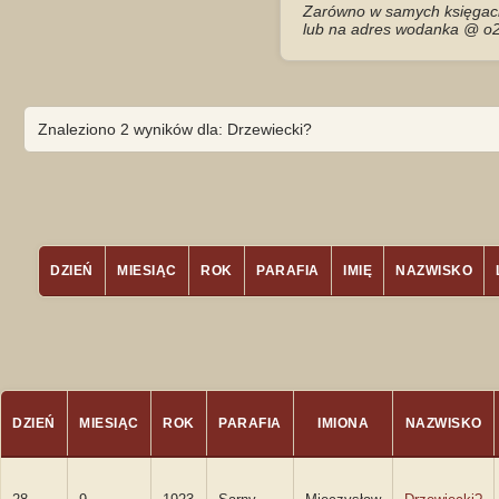
Zarówno w samych księgach 
lub na adres wodanka @ o2
Znaleziono 2 wyników dla: Drzewiecki?
DZIEŃ
MIESIĄC
ROK
PARAFIA
IMIĘ
NAZWISKO
DZIEŃ
MIESIĄC
ROK
PARAFIA
IMIONA
NAZWISKO