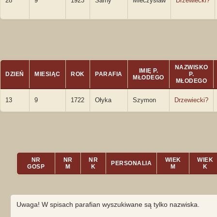
28
9
1923
Sarny
Mieczysław
Drzewiecki?
NAZWISKO
IMIĘ P.
DZIEŃ
MIESIĄC
ROK
PARAFIA
P.
MŁODEGO
MŁODEGO
13
9
1722
Ołyka
Szymon
Drzewiecki?
NR
NR
NR
WIEK
WIEK
PERSONALIA
GOSP
M
K
M
K
Uwaga! W spisach parafian wyszukiwane są tylko nazwiska.