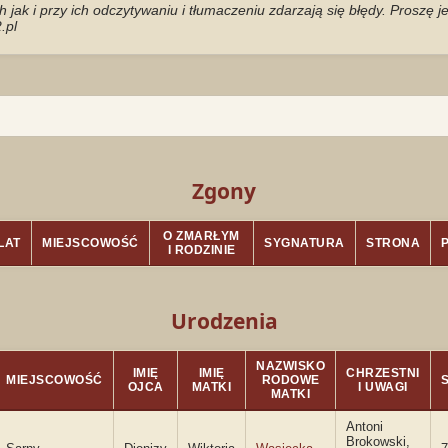
jak i przy ich odczytywaniu i tłumaczeniu zdarzają się błędy. Proszę 
.pl
Zgony
O ZMARŁYM
LAT
MIEJSCOWOŚĆ
SYGNATURA
STRONA
I RODZINIE
Urodzenia
NAZWISKO
IMIĘ
IMIĘ
CHRZESTNI
MIEJSCOWOŚĆ
RODOWE
OJCA
MATKI
I UWAGI
MATKI
Antoni
Brokowski,