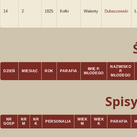
14
2
1825
Kołki
Walenty
Dubaszewski
Ł
NAZWISKO
IMIĘ P.
DZIEŃ
MIESIĄC
ROK
PARAFIA
P.
MŁODEGO
MŁODEGO
Spis
NR
NR
NR
WIEK
WIEK
PERSONALIA
PARAFIA
GOSP
M
K
M
K