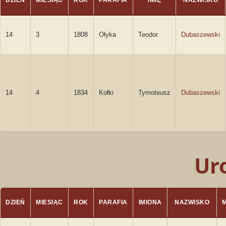
DZIEŃ
MIESIĄC
ROK
PARAFIA
IMIĘ
NAZWISKO
14
3
1808
Ołyka
Teodor
Dubaszewski
14
4
1834
Kołki
Tymoteusz
Dubaszewski
Ur
DZIEŃ
MIESIĄC
ROK
PARAFIA
IMIONA
NAZWISKO