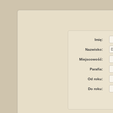
Imię:
Nazwisko:
Miejscowość:
Parafia:
Od roku:
Do roku: