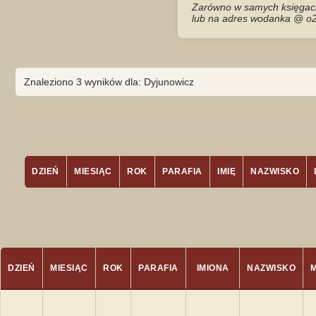
Zarówno w samych księgach 
lub na adres wodanka @ o2
Znaleziono 3 wyników dla: Dyjunowicz
DZIEŃ
MIESIĄC
ROK
PARAFIA
IMIĘ
NAZWISKO
DZIEŃ
MIESIĄC
ROK
PARAFIA
IMIONA
NAZWISKO