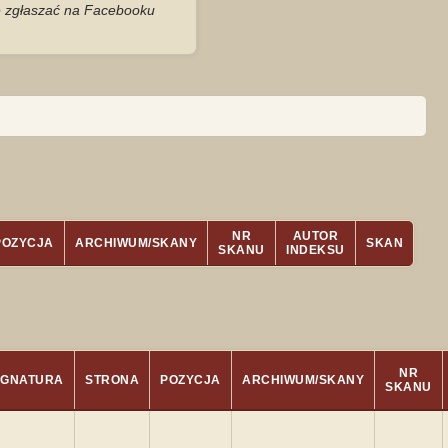
je zgłaszać na Facebooku
NR
AUTOR
POZYCJA
ARCHIWUM/SKANY
SKAN
SKANU
INDEKSU
NR
YGNATURA
STRONA
POZYCJA
ARCHIWUM/SKANY
SKANU