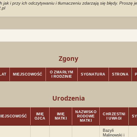
jak i przy ich odczytywaniu i tłumaczeniu zdarzają się błędy. Proszę 
.pl
Zgony
O ZMARŁYM
LAT
MIEJSCOWOŚĆ
SYGNATURA
STRONA
I RODZINIE
Urodzenia
NAZWISKO
IMIĘ
IMIĘ
CHRZESTNI
MIEJSCOWOŚĆ
RODOWE
S
OJCA
MATKI
I UWAGI
MATKI
Bazyli
Malinowski i