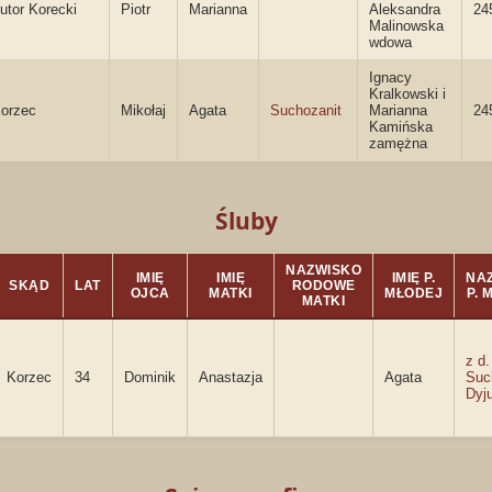
utor Korecki
Piotr
Marianna
Aleksandra
24
Malinowska
wdowa
Ignacy
Kralkowski i
orzec
Mikołaj
Agata
Suchozanit
Marianna
24
Kamińska
zamężna
Śluby
NAZWISKO
IMIĘ
IMIĘ
IMIĘ P.
NA
SKĄD
LAT
RODOWE
OJCA
MATKI
MŁODEJ
P. 
MATKI
z d.
Korzec
34
Dominik
Anastazja
Agata
Suc
Dyj