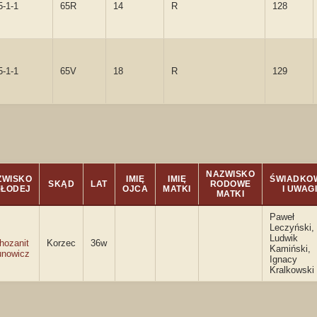
5-1-1
65R
14
R
128
5-1-1
65V
18
R
129
NAZWISKO
ZWISKO
IMIĘ
IMIĘ
ŚWIADKO
SKĄD
LAT
RODOWE
MŁODEJ
OJCA
MATKI
I UWAG
MATKI
Paweł
Leczyński,
Ludwik
hozanit
Korzec
36w
Kamiński,
unowicz
Ignacy
Kralkowski