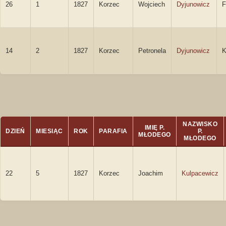
26
1
1827
Korzec
Wojciech
Dyjunowicz
F
14
2
1827
Korzec
Petronela
Dyjunowicz
K
NAZWISKO
IMIĘ P.
DZIEŃ
MIESIĄC
ROK
PARAFIA
P.
MŁODEGO
MŁODEGO
22
5
1827
Korzec
Joachim
Kulpacewicz