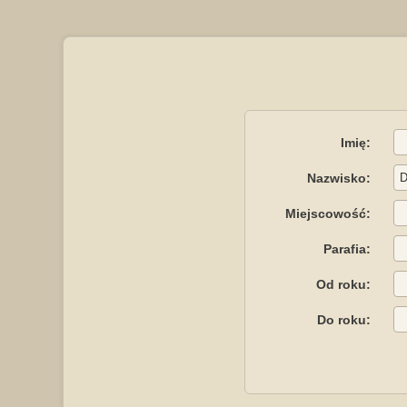
Imię:
Nazwisko:
Miejscowość:
Parafia:
Od roku:
Do roku: