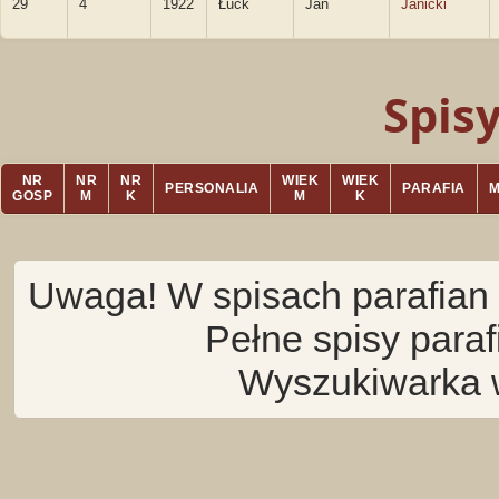
29
4
1922
Łuck
Jan
Janicki
Spis
NR
NR
NR
WIEK
WIEK
PERSONALIA
PARAFIA
GOSP
M
K
M
K
Uwaga! W spisach parafian 
Pełne spisy para
Wyszukiwarka 