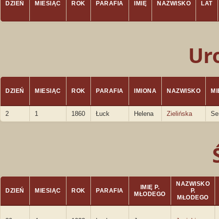
DZIEŃ
MIESIĄC
ROK
PARAFIA
IMIĘ
NAZWISKO
LAT
Ur
DZIEŃ
MIESIĄC
ROK
PARAFIA
IMIONA
NAZWISKO
M
2
1
1860
Łuck
Helena
Zielińska
Se
NAZWISKO
IMIĘ P.
DZIEŃ
MIESIĄC
ROK
PARAFIA
P.
MŁODEGO
MŁODEGO