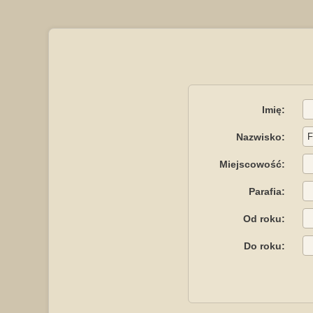
Imię:
Nazwisko:
Miejscowość:
Parafia:
Od roku:
Do roku: