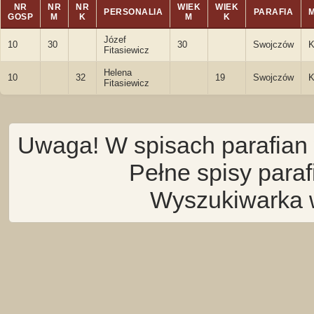
NR
NR
NR
WIEK
WIEK
PERSONALIA
PARAFIA
GOSP
M
K
M
K
Józef
10
30
30
Swojczów
K
Fitasiewicz
Helena
10
32
19
Swojczów
K
Fitasiewicz
Uwaga! W spisach parafian 
Pełne spisy para
Wyszukiwarka 