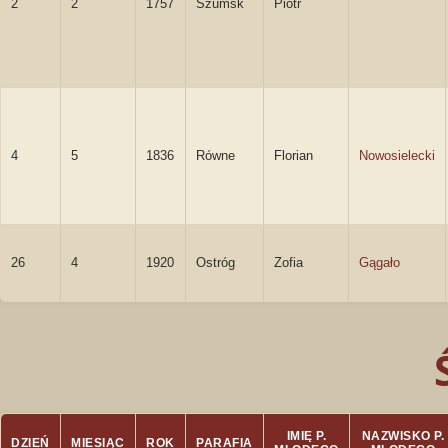
2
2
1757
Szumsk
Piotr
4
5
1836
Równe
Florian
Nowosielecki
26
4
1920
Ostróg
Zofia
Gągało
IMIĘ P.
NAZWISKO P.
DZIEŃ
MIESIĄC
ROK
PARAFIA