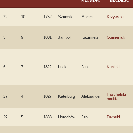
MŁODEGO
MŁODEGO
22
10
1752
Szumsk
Maciej
Krzywicki
3
9
1801
Jampol
Kazimierz
Gumieniuk
6
7
1822
Łuck
Jan
Kunicki
Paschalski
27
4
1827
Katerburg
Aleksander
neofita
29
5
1838
Horochów
Jan
Demski