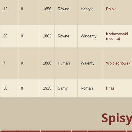
12
8
1856
Równe
Henryk
Polak
Kotlarzewski
26
9
1862
Równe
Wincenty
(neofita)
7
9
1886
Humań
Walenty
Wojciechowski
30
8
1925
Sarny
Roman
Fitas
Spis