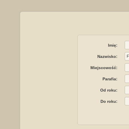
Imię:
Nazwisko:
Miejscowość:
Parafia:
Od roku:
Do roku: