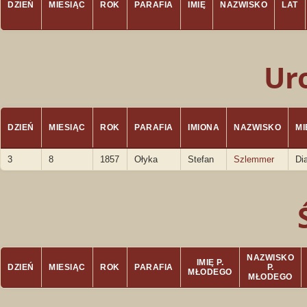
DZIEŃ
MIESIĄC
ROK
PARAFIA
IMIĘ
NAZWISKO
LAT
Ur
DZIEŃ
MIESIĄC
ROK
PARAFIA
IMIONA
NAZWISKO
M
3
8
1857
Ołyka
Stefan
Szlemmer
Di
NAZWISKO
IMIĘ P.
DZIEŃ
MIESIĄC
ROK
PARAFIA
P.
MŁODEGO
MŁODEGO