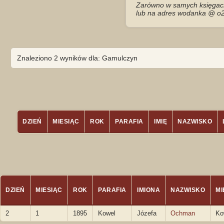
Zarówno w samych księgach 
lub na adres wodanka @ o2
Znaleziono 2 wyników dla: Gamulczyn
DZIEŃ
MIESIĄC
ROK
PARAFIA
IMIĘ
NAZWISKO
DZIEŃ
MIESIĄC
ROK
PARAFIA
IMIONA
NAZWISKO
M
2
1
1895
Kowel
Józefa
Ochman
Ko