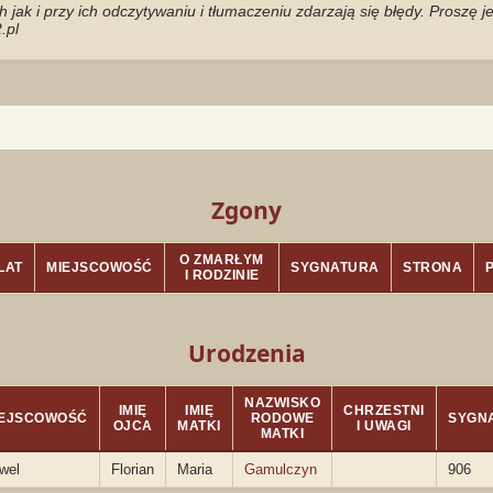
jak i przy ich odczytywaniu i tłumaczeniu zdarzają się błędy. Proszę 
.pl
Zgony
O ZMARŁYM
LAT
MIEJSCOWOŚĆ
SYGNATURA
STRONA
I RODZINIE
Urodzenia
NAZWISKO
IMIĘ
IMIĘ
CHRZESTNI
IEJSCOWOŚĆ
RODOWE
SYGN
OJCA
MATKI
I UWAGI
MATKI
wel
Florian
Maria
Gamulczyn
906