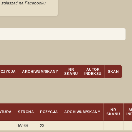
je zgłaszać na Facebooku
NR
AUTOR
POZYCJA
ARCHIWUM/SKANY
SKAN
SKANU
INDEKSU
NR
A
ATURA
STRONA
POZYCJA
ARCHIWUM/SKANY
SKANU
IN
5V-6R
23