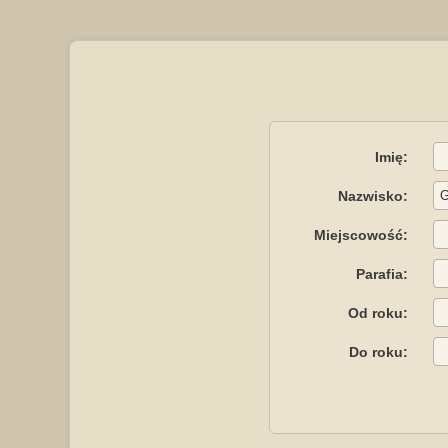
Imię:
Nazwisko:
Miejscowość:
Parafia:
Od roku:
Do roku: