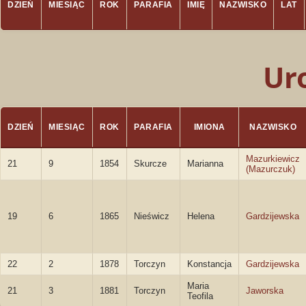
DZIEŃ
MIESIĄC
ROK
PARAFIA
IMIĘ
NAZWISKO
LAT
Ur
DZIEŃ
MIESIĄC
ROK
PARAFIA
IMIONA
NAZWISKO
Mazurkiewicz
21
9
1854
Skurcze
Marianna
(Mazurczuk)
19
6
1865
Nieświcz
Helena
Gardzijewska
22
2
1878
Torczyn
Konstancja
Gardzijewska
Maria
21
3
1881
Torczyn
Jaworska
Teofila