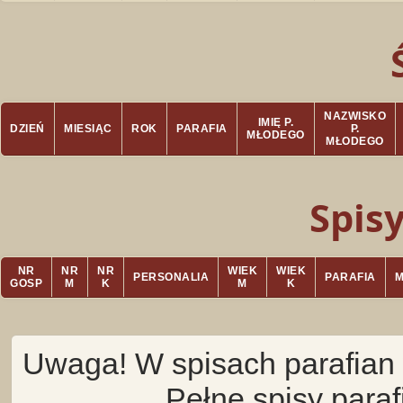
NAZWISKO
IMIĘ P.
DZIEŃ
MIESIĄC
ROK
PARAFIA
P.
MŁODEGO
MŁODEGO
Spis
NR
NR
NR
WIEK
WIEK
PERSONALIA
PARAFIA
GOSP
M
K
M
K
Uwaga! W spisach parafian 
Pełne spisy para