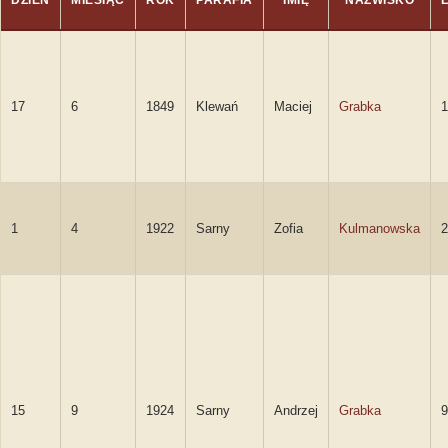
DZIEŃ
MIESIĄC
ROK
PARAFIA
IMIĘ
NAZWISKO
17
6
1849
Klewań
Maciej
Grabka
1
1
4
1922
Sarny
Zofia
Kulmanowska
2
15
9
1924
Sarny
Andrzej
Grabka
9