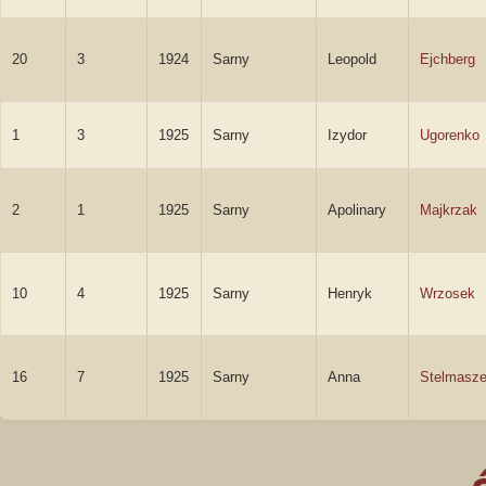
20
3
1924
Sarny
Leopold
Ejchberg
1
3
1925
Sarny
Izydor
Ugorenko
2
1
1925
Sarny
Apolinary
Majkrzak
10
4
1925
Sarny
Henryk
Wrzosek
16
7
1925
Sarny
Anna
Stelmasz