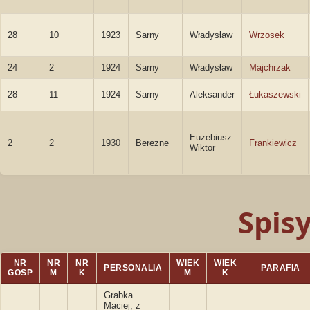
28
10
1923
Sarny
Władysław
Wrzosek
24
2
1924
Sarny
Władysław
Majchrzak
28
11
1924
Sarny
Aleksander
Łukaszewski
Euzebiusz
2
2
1930
Berezne
Frankiewicz
Wiktor
Spis
NR
NR
NR
WIEK
WIEK
PERSONALIA
PARAFIA
GOSP
M
K
M
K
Grabka
Maciej, z