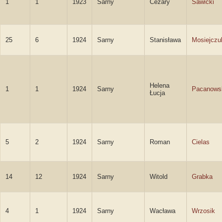
1
1
1923
Sarny
Cezary
Sawicki
25
6
1924
Sarny
Stanisława
Mosiejczu
Helena
1
1
1924
Sarny
Pacanows
Łucja
5
2
1924
Sarny
Roman
Cielas
14
12
1924
Sarny
Witold
Grabka
4
1
1924
Sarny
Wacława
Wrzosik