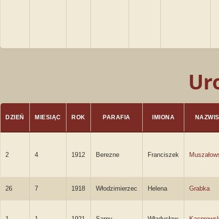
Ur
DZIEŃ
MIESIĄC
ROK
PARAFIA
IMIONA
NAZWI
2
4
1912
Berezne
Franciszek
Muszałow
26
7
1918
Włodzimierzec
Helena
Grabka
1
1
1921
Sarny
Władysław
Kacprowsk