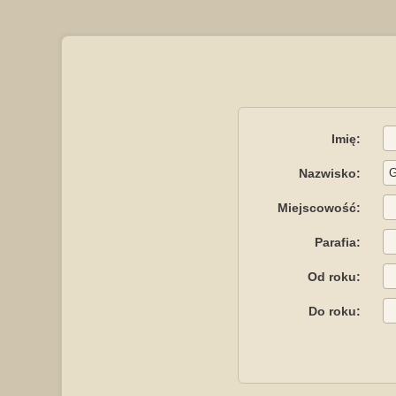
Imię:
Nazwisko:
Miejscowość:
Parafia:
Od roku:
Do roku: