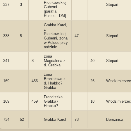
Piotrkowskiej
337
3
Stepań
Guberni
[parafia
Rusiec - DM]
Grabka Karol,
z
Piotrkowskiej
338
5
47
Stepań
Guberni, żona
w Polsce przy
rodzinie
żona
341
8
Magdalena z
40
Stepań
d. Grabka
żona
Bronisława z
169
456
26
Włodzimierzec
d. Hrabko?
Grabka
Franciszka
169
459
Grabka?
18
Włodzimierzec
Hrabko?
734
52
Grabka Karol
78
Bereźnica