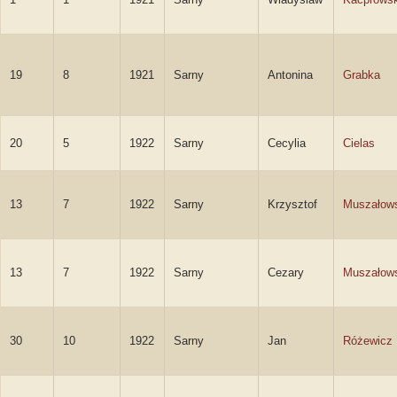
19
8
1921
Sarny
Antonina
Grabka
20
5
1922
Sarny
Cecylia
Cielas
13
7
1922
Sarny
Krzysztof
Muszałow
13
7
1922
Sarny
Cezary
Muszałow
30
10
1922
Sarny
Jan
Różewicz