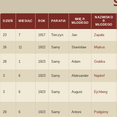
NAZWISKO
IMIĘ P.
DZIEŃ
MIESIĄC
ROK
PARAFIA
P.
MŁODEGO
MŁODEGO
23
7
1917
Torczyn
Jan
Zapała
26
11
1922
Sarny
Stanisław
Miękus
28
1
1923
Sarny
Adam
Grabka
3
6
1923
Sarny
Aleksander
Najdorf
3
6
1923
Sarny
August
Ejchberg
29
6
1923
Sarny
Antoni
Podgórny