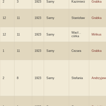
2
3
1923
Sarny
Kazimierz
Grabka
12
11
1923
Sarny
Stanisław
Grabka
Wacł...
12
11
1923
Sarny
Mińkus
córka
1
11
1923
Sarny
Cezara
Grabka
2
8
1923
Sarny
Stefania
Andrzyjew