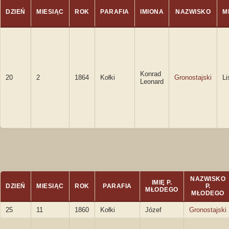
DZIEŃ
MIESIĄC
ROK
PARAFIA
IMIONA
NAZWISKO
M
Konrad
20
2
1864
Kołki
Gronostajski
L
Leonard
NAZWISKO
IMIĘ P.
DZIEŃ
MIESIĄC
ROK
PARAFIA
P.
MŁODEGO
MŁODEGO
25
11
1860
Kołki
Józef
Gronostajski