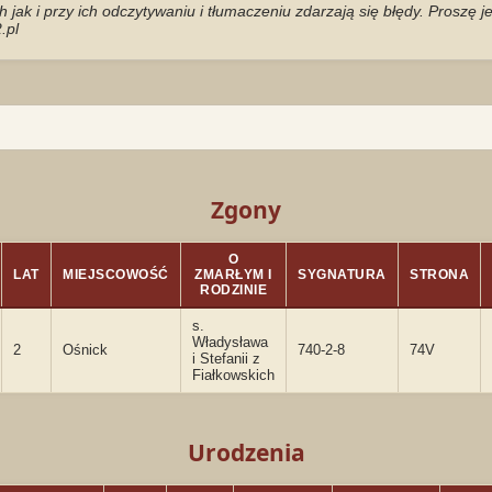
jak i przy ich odczytywaniu i tłumaczeniu zdarzają się błędy. Proszę 
.pl
Zgony
O
LAT
MIEJSCOWOŚĆ
ZMARŁYM I
SYGNATURA
STRONA
RODZINIE
s.
Władysława
2
Ośnick
740-2-8
74V
i Stefanii z
Fiałkowskich
Urodzenia