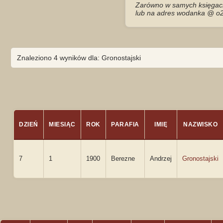
Zarówno w samych księgach 
lub na adres wodanka @ o2
Znaleziono 4 wyników dla: Gronostajski
DZIEŃ
MIESIĄC
ROK
PARAFIA
IMIĘ
NAZWISKO
7
1
1900
Berezne
Andrzej
Gronostajski