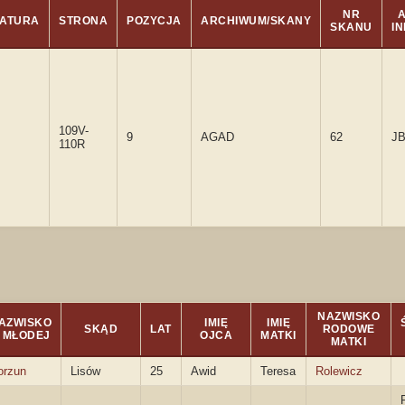
NR
ATURA
STRONA
POZYCJA
ARCHIWUM/SKANY
SKANU
I
109V-
9
AGAD
62
J
110R
NAZWISKO
AZWISKO
IMIĘ
IMIĘ
SKĄD
LAT
RODOWE
. MŁODEJ
OJCA
MATKI
MATKI
orzun
Lisów
25
Awid
Teresa
Rolewicz