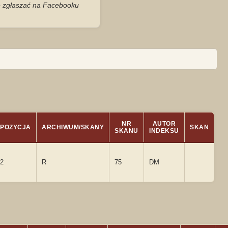
je zgłaszać na Facebooku
NR
AUTOR
POZYCJA
ARCHIWUM/SKANY
SKAN
SKANU
INDEKSU
2
R
75
DM