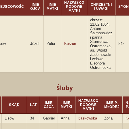
NAZWISKO
IMIĘ
IMIĘ
CHRZESTNI
IEJSCOWOŚĆ
RODOWE
SYGN
OJCA
MATKI
I UWAGI
MATKI
chrzest
21.02.1864,
Antoni
Salmonowicz
i panna
Stanisława
isów
Józef
Zofia
Korzun
842
Ostromecka,
as. Witold
Zadernowski
i wdowa
Eleonora
Ostromecka
Śluby
NAZWISKO
IMIĘ
IMIĘ
IMIĘ P.
N
SKĄD
LAT
RODOWE
OJCA
MATKI
MŁODEJ
P
MATKI
Lisów
34
Gabriel
Anna
Łaskowska
Zofia
K