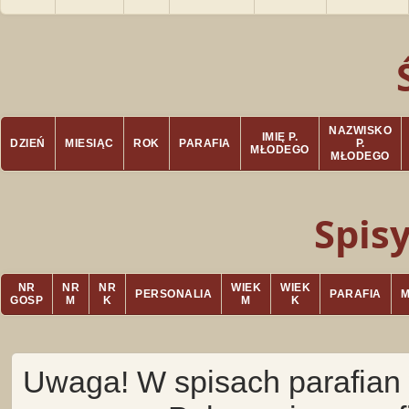
NAZWISKO
IMIĘ P.
DZIEŃ
MIESIĄC
ROK
PARAFIA
P.
MŁODEGO
MŁODEGO
Spis
NR
NR
NR
WIEK
WIEK
PERSONALIA
PARAFIA
GOSP
M
K
M
K
Uwaga! W spisach parafian 