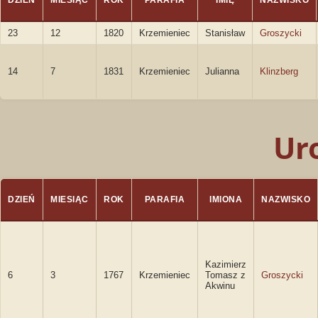
DZIEŃ
MIESIĄC
ROK
PARAFIA
IMIĘ
NAZWISKO
23
12
1820
Krzemieniec
Stanisław
Groszycki
14
7
1831
Krzemieniec
Julianna
Klinzberg
Ur
DZIEŃ
MIESIĄC
ROK
PARAFIA
IMIONA
NAZWISKO
Kazimierz
6
3
1767
Krzemieniec
Tomasz z
Groszycki
Akwinu