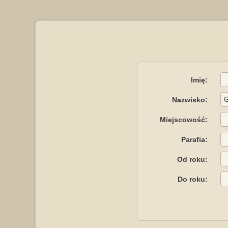
Imię:
Nazwisko:
Miejscowość:
Parafia:
Od roku:
Do roku: