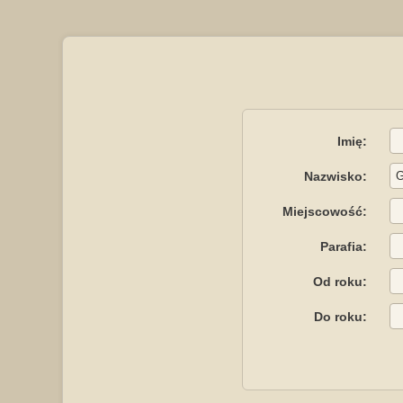
Imię:
Nazwisko:
Miejscowość:
Parafia:
Od roku:
Do roku: