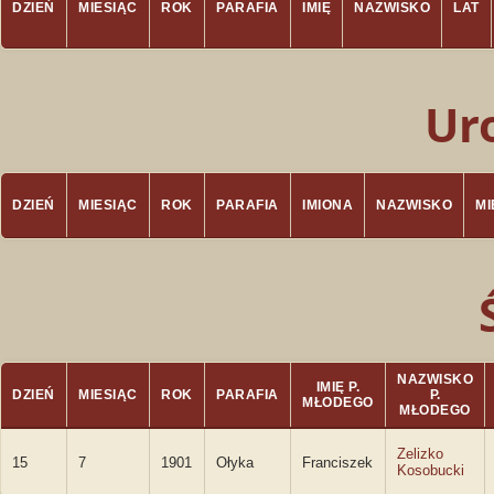
DZIEŃ
MIESIĄC
ROK
PARAFIA
IMIĘ
NAZWISKO
LAT
Ur
DZIEŃ
MIESIĄC
ROK
PARAFIA
IMIONA
NAZWISKO
M
NAZWISKO
IMIĘ P.
DZIEŃ
MIESIĄC
ROK
PARAFIA
P.
MŁODEGO
MŁODEGO
Zelizko
15
7
1901
Ołyka
Franciszek
Kosobucki