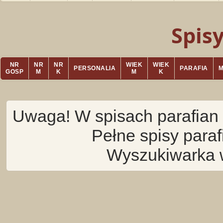
Spis
NR
NR
NR
WIEK
WIEK
PERSONALIA
PARAFIA
GOSP
M
K
M
K
Uwaga! W spisach parafian 
Pełne spisy para
Wyszukiwarka 