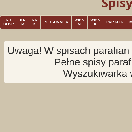
Spis
NR
NR
NR
WIEK
WIEK
PERSONALIA
PARAFIA
GOSP
M
K
M
K
Uwaga! W spisach parafian 
Pełne spisy para
Wyszukiwarka 