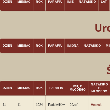
DZIEŃ
MIESIĄC
ROK
PARAFIA
IMIĘ
NAZWISKO
LAT
Ur
DZIEŃ
MIESIĄC
ROK
PARAFIA
IMIONA
NAZWISKO
M
NAZWISKO
IMIĘ P.
DZIEŃ
MIESIĄC
ROK
PARAFIA
P.
MŁODEGO
MŁODEGO
11
11
1924
Radziwiłłów
Józef
Hebzuk