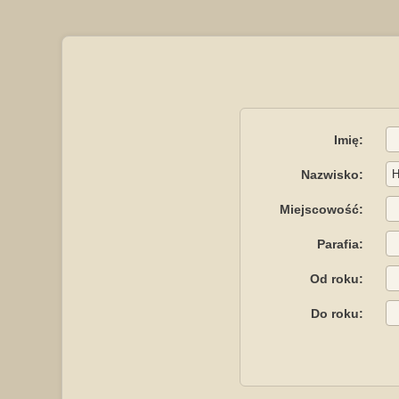
Imię:
Nazwisko:
Miejscowość:
Parafia:
Od roku:
Do roku: