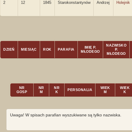
2
12
1845
Starokonstantynów
Andrzej
Holejnik
NAZWISKO
IMIĘ P.
DZIEŃ
MIESIĄC
ROK
PARAFIA
P.
MŁODEGO
MŁODEGO
NR
NR
NR
WIEK
WIEK
PERSONALIA
GOSP
M
K
M
K
Uwaga! W spisach parafian wyszukiwane są tylko nazwiska.