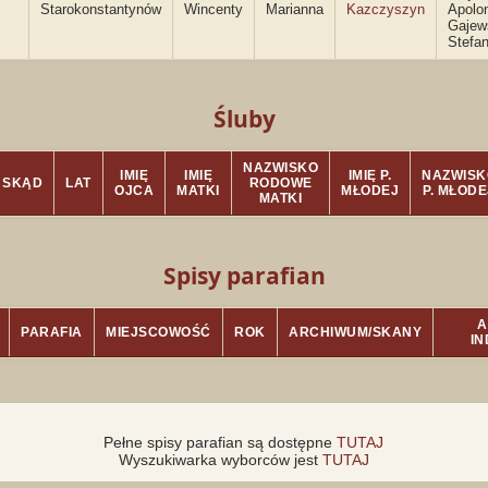
Starokonstantynów
Wincenty
Marianna
Kazczyszyn
Apolo
Gajew
Stefa
Śluby
NAZWISKO
IMIĘ
IMIĘ
IMIĘ P.
NAZWISK
SKĄD
LAT
RODOWE
OJCA
MATKI
MŁODEJ
P. MŁODE
MATKI
Spisy parafian
A
PARAFIA
MIEJSCOWOŚĆ
ROK
ARCHIWUM/SKANY
I
Pełne spisy parafian są dostępne
TUTAJ
Wyszukiwarka wyborców jest
TUTAJ