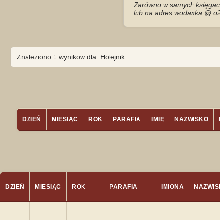
Zarówno w samych księgach 
lub na adres wodanka @ o2
Znaleziono 1 wyników dla: Holejnik
DZIEŃ
MIESIĄC
ROK
PARAFIA
IMIĘ
NAZWISKO
DZIEŃ
MIESIĄC
ROK
PARAFIA
IMIONA
NAZWIS