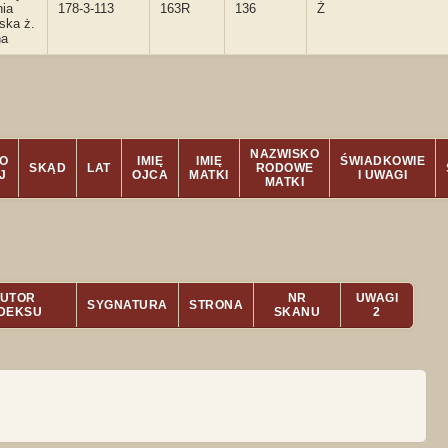
nia
178-3-113
163R
136
Ż
ska ż.
na
NAZWISKO
O
IMIĘ
IMIĘ
ŚWIADKOWIE
SKĄD
LAT
RODOWE
J
OJCA
MATKI
I UWAGI
MATKI
UTOR
NR
UWAGI
SYGNATURA
STRONA
NDEKSU
SKANU
2