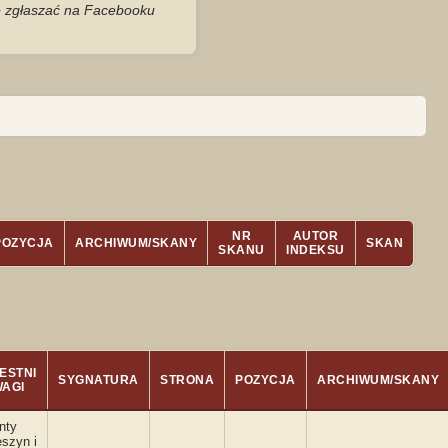
je zgłaszać na Facebooku
NR
AUTOR
POZYCJA
ARCHIWUM/SKANY
SKAN
SKANU
INDEKSU
ESTNI
SYGNATURA
STRONA
POZYCJA
ARCHIWUM/SKANY
WAGI
nty
szyn i