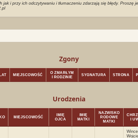
jak i przy ich odczytywaniu i tłumaczeniu zdarzają się błędy. Proszę 
.pl
Zgony
O ZMARŁYM
LAT
MIEJSCOWOŚĆ
SYGNATURA
STRONA
I RODZINIE
Urodzenia
NAZWISKO
IMIĘ
IMIĘ
CHRZ
KO
MIEJSCOWOŚĆ
RODOWE
OJCA
MATKI
I U
MATKI
Wince
Wojcie