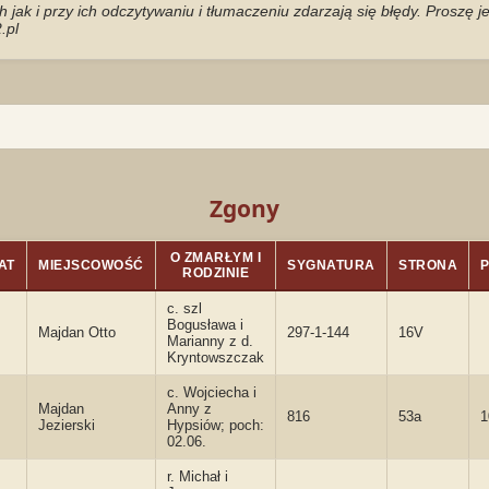
jak i przy ich odczytywaniu i tłumaczeniu zdarzają się błędy. Proszę 
.pl
Zgony
O ZMARŁYM I
AT
MIEJSCOWOŚĆ
SYGNATURA
STRONA
RODZINIE
c. szl
Bogusława i
Majdan Otto
297-1-144
16V
Marianny z d.
Kryntowszczak
c. Wojciecha i
Majdan
Anny z
816
53a
1
Jezierski
Hypsiów; poch:
02.06.
r. Michał i