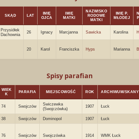
NAZWISKO
IMIĘ
IMIĘ
IMIĘ P.
SKĄD
LAT
RODOWE
OJCA
MATKI
MŁODEJ
MATKI
Przysiółek
26
Ignacy
Marcjanna
Sawicka
Karolina
H
Dachownia
20
Karol
Franciszka
Hyps
Marianna
B
Spisy parafian
WIEK
PARAFIA
MIEJSCOWOŚĆ
ROK
ARCHIWUM/SKANY
K
Swiczewka
74
Swojczów
1907
Łuck
(Swojczówka)
38
Swojczów
Dominopol
1907
Łuck
76
Swojczów
Swojczówka
1914
WMK Łuck