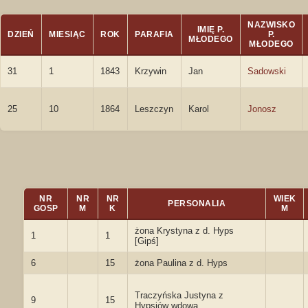
NAZWISKO
IMIĘ P.
DZIEŃ
MIESIĄC
ROK
PARAFIA
P.
MŁODEGO
MŁODEGO
31
1
1843
Krzywin
Jan
Sadowski
25
10
1864
Leszczyn
Karol
Jonosz
NR
NR
NR
WIEK
PERSONALIA
GOSP
M
K
M
żona Krystyna z d. Hyps
1
1
[Gipś]
6
15
żona Paulina z d. Hyps
Traczyńska Justyna z
9
15
Hypsiów wdowa