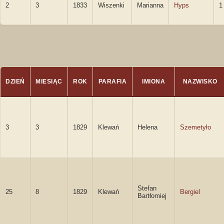
2
3
1833
Wiszenki
Marianna
Hyps
1
DZIEŃ
MIESIĄC
ROK
PARAFIA
IMIONA
NAZWISKO
3
3
1829
Klewań
Helena
Szemetyło
Stefan
25
8
1829
Klewań
Bergiel
Bartłomiej