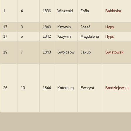
1
4
1836
Wiszenki
Zofia
Babińska
17
3
1840
Krzywin
Józef
Hyps
17
5
1842
Krzywin
Magdalena
Hyps
19
7
1843
Swojczów
Jakub
Świstowski
26
10
1844
Katerburg
Ewaryst
Brodziejewski