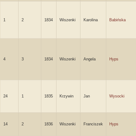
1
2
1834
Wiszenki
Karolina
Babińska
4
3
1834
Wiszenki
Angela
Hyps
24
1
1835
Krzywin
Jan
Wysocki
14
2
1836
Wiszenki
Franciszek
Hyps