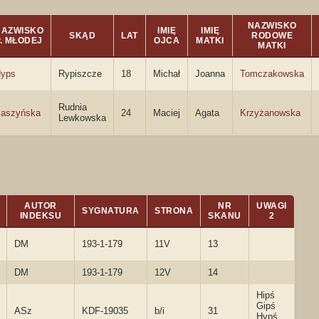
NAZWISKO
NAZWISKO
IMIĘ
IMIĘ
SKĄD
LAT
RODOWE
P. MŁODEJ
OJCA
MATKI
MATKI
yps
Rypiszcze
18
Michał
Joanna
Tomczakowska
Rudnia
aszyńska
24
Maciej
Agata
Krzyżanowska
Lewkowska
AUTOR
NR
UWAGI
SYGNATURA
STRONA
INDEKSU
SKANU
2
DM
193-1-179
11V
13
DM
193-1-179
12V
14
Hipś
Gipś
ASz
KDF-19035
b/i
31
Hypś