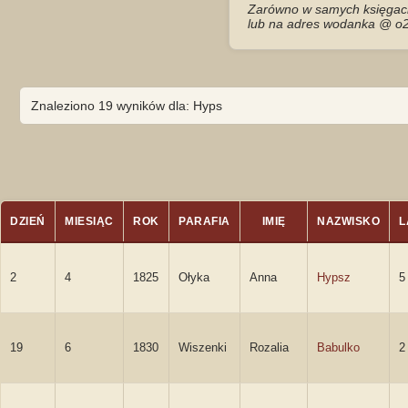
Zarówno w samych księgach 
lub na adres wodanka @ o2
Znaleziono 19 wyników dla: Hyps
DZIEŃ
MIESIĄC
ROK
PARAFIA
IMIĘ
NAZWISKO
L
2
4
1825
Ołyka
Anna
Hypsz
5
19
6
1830
Wiszenki
Rozalia
Babulko
2