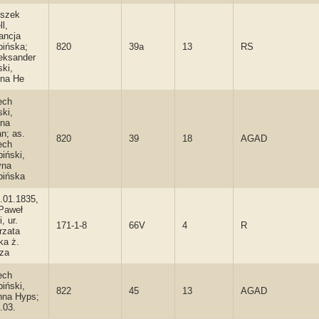
iszek
ll,
ancja
bińska;
820
39a
13
RS
leksander
ki,
na He
ech
ki,
na
n; as.
820
39
18
AGAD
ech
iński,
yna
bińska
.01.1835,
 Paweł
, ur.
171-1-8
66V
4
R
rzata
ka ż.
za
ech
iński,
822
45
13
AGAD
nna Hyps;
.03.