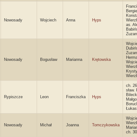
Franc
Bergie
Konst
Nowosady
Wojciech
Anna
Hyps
Wierz
as. A
Babińs
Zuzan
Wojci
Dubińs
Zuzan
Herma
Nowosady
Bogusław
Marianna
Krętowska
Wojci
Wierzb
Kryst
Wierz
ch. 26
sław.
Bilecki
Rypiszcze
Leon
Franciszka
Hyps
Małgo
Boruc
Łukas
Wojci
Wierzb
Nowosady
Michał
Joanna
Tomczykowska
Maria
ch. 30