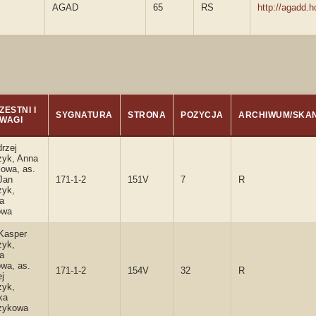
AGAD
65
RS
http://agadd.
ZESTNI I
SYGNATURA
STRONA
POZYCJA
ARCHIWUM/SKA
WAGI
drzej
yk, Anna
lowa, as.
Jan
171-1-2
151V
7
R
yk,
a
owa
 Kasper
yk,
a
wa, as.
171-1-2
154V
32
R
j
yk,
ka
zykowa