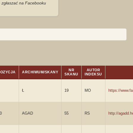
je zgłaszać na Facebooku
NR
AUTOR
POZYCJA
ARCHIWUM/SKANY
SKANU
INDEKSU
Ł
19
MO
https://www.f
0
AGAD
55
RS
http://agadd.