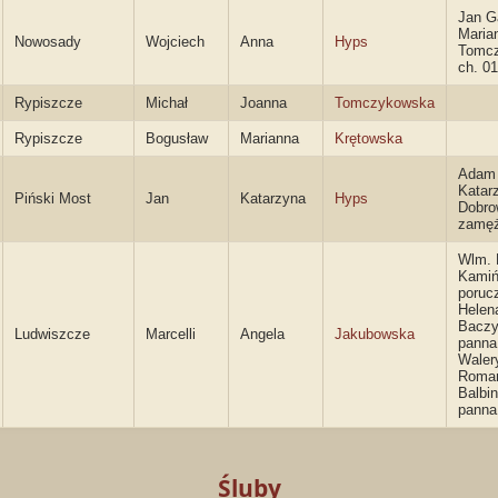
Jan Ga
Maria
Nowosady
Wojciech
Anna
Hyps
Tomc
ch. 01
Rypiszcze
Michał
Joanna
Tomczykowska
Rypiszcze
Bogusław
Marianna
Krętowska
Adam 
Katar
Piński Most
Jan
Katarzyna
Hyps
Dobro
zamę
Wlm. 
Kamiń
porucz
Helen
Bacz
Ludwiszcze
Marcelli
Angela
Jakubowska
panna
Waler
Romań
Balbi
panna
Śluby