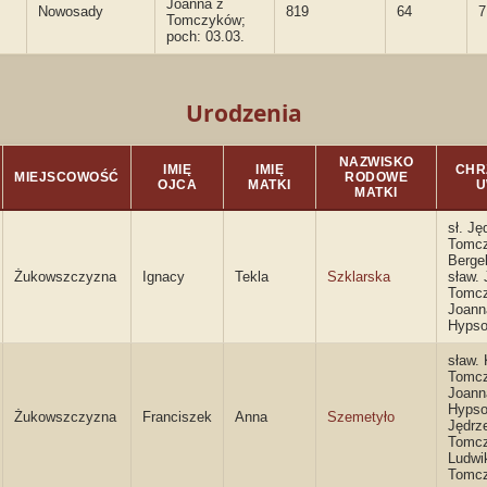
Joanna z
Nowosady
819
64
7
Tomczyków;
poch: 03.03.
Urodzenia
NAZWISKO
IMIĘ
IMIĘ
CHR
MIEJSCOWOŚĆ
RODOWE
OJCA
MATKI
U
MATKI
sł. Ję
Tomcz
Berge
Żukowszczyzna
Ignacy
Tekla
Szklarska
sław. 
Tomcz
Joann
Hyps
sław.
Tomcz
Joann
Hypso
Żukowszczyzna
Franciszek
Anna
Szemetyło
Jędrze
Tomcz
Ludwi
Tomc