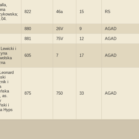
lla,
nna
822
46a
15
RS
zykowska;
.04.
880
26V
9
AGAD
881
75V
12
AGAD
Lewicki i
zyna
605
7
17
AGAD
wolska
żna
Leonard
ski
nik i
a
yńska
875
750
33
AGAD
, as.
y
ski i
na Hyps