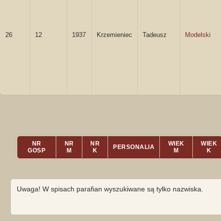
26
12
1937
Krzemieniec
Tadeusz
Modelski
NR
NR
NR
WIEK
WIEK
PERSONALIA
GOSP
M
K
M
K
Uwaga! W spisach parafian wyszukiwane są tylko nazwiska.