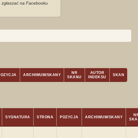
je zgłaszać na Facebooku
NR
AUTOR
POZYCJA
ARCHIWUM/SKANY
SKAN
SKANU
INDEKSU
N
SYGNATURA
STRONA
POZYCJA
ARCHIWUM/SKANY
SKA