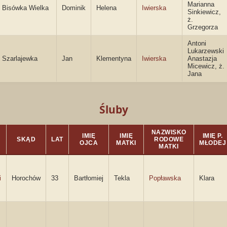
Marianna
Bisówka Wielka
Dominik
Helena
Iwierska
Sinkiewicz,
ż.
Grzegorza
Antoni
Lukarzewski
Szarlajewka
Jan
Klementyna
Iwierska
Anastazja
Micewicz, ż.
Jana
Śluby
NAZWISKO
IMIĘ
IMIĘ
IMIĘ P.
SKĄD
LAT
RODOWE
OJCA
MATKI
MŁODEJ
MATKI
i
Horochów
33
Bartłomiej
Tekla
Popławska
Klara