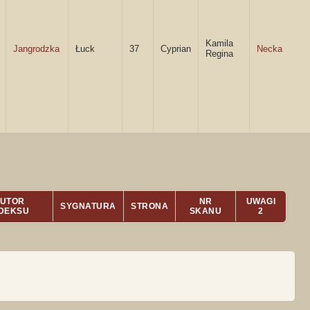
Kamila
Jangrodzka
Łuck
37
Cyprian
Necka
Regina
UTOR
NR
UWAGI
SYGNATURA
STRONA
NDEKSU
SKANU
2