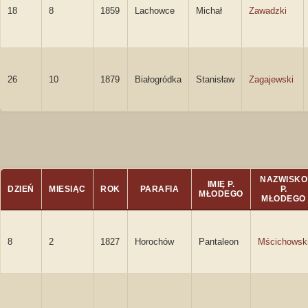
18
8
1859
Lachowce
Michał
Zawadzki
26
10
1879
Białogródka
Stanisław
Zagajewski
NAZWISKO
IMIĘ P.
DZIEŃ
MIESIĄC
ROK
PARAFIA
P.
MŁODEGO
MŁODEGO
8
2
1827
Horochów
Pantaleon
Mścichowsk