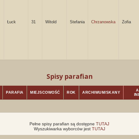
Łuck
31
Witold
Stefania
Chrzanowska
Zofia
Spisy parafian
A
PARAFIA
MIEJSCOWOŚĆ
ROK
ARCHIWUM/SKANY
I
Pełne spisy parafian są dostępne
TUTAJ
Wyszukiwarka wyborców jest
TUTAJ