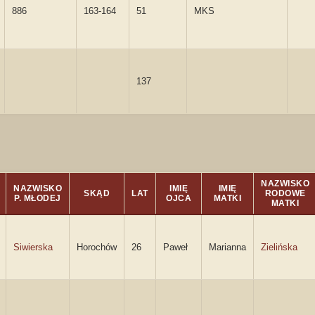
886
163-164
51
MKS
137
NAZWISKO
NAZWISKO
IMIĘ
IMIĘ
SKĄD
LAT
RODOWE
P. MŁODEJ
OJCA
MATKI
MATKI
Siwierska
Horochów
26
Paweł
Marianna
Zielińska