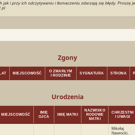
jak i przy ich odczytywaniu i tłumaczeniu zdarzają się błędy. Proszę 
.pl
Zgony
O ZMARŁYM
LAT
MIEJSCOWOŚĆ
SYGNATURA
STRONA
I RODZINIE
Urodzenia
NAZWISKO
IMIĘ
CHRZESTNI
MIEJSCOWOŚĆ
IMIĘ MATKI
RODOWE
OJCA
I UWAGI
MATKI
Mikołaj
Nawrocki,