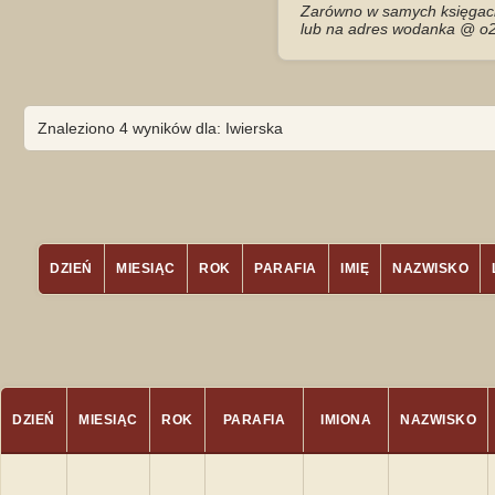
Zarówno w samych księgach 
lub na adres wodanka @ o2
Znaleziono 4 wyników dla: Iwierska
DZIEŃ
MIESIĄC
ROK
PARAFIA
IMIĘ
NAZWISKO
DZIEŃ
MIESIĄC
ROK
PARAFIA
IMIONA
NAZWISKO