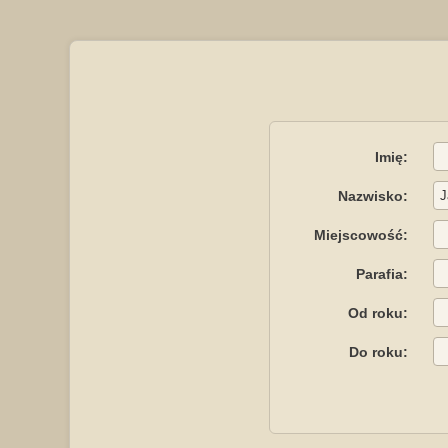
Imię:
Nazwisko:
Miejscowość:
Parafia:
Od roku:
Do roku: