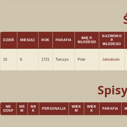
NAZWISKO
IMIĘ P.
DZIEŃ
MIESIĄC
ROK
PARAFIA
P.
MŁODEGO
MŁODEGO
15
6
1721
Torczyn
Piotr
Jahodinski
Spis
NR
NR
NR
WIEK
WIEK
PERSONALIA
PARAFIA
GOSP
M
K
M
K