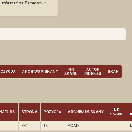
je zgłaszać na Facebooku
NR
AUTOR
POZYCJA
ARCHIWUM/SKANY
SKAN
SKANU
INDEKSU
NR
NATURA
STRONA
POZYCJA
ARCHIWUM/SKANY
SKANU
682
15
AGAD