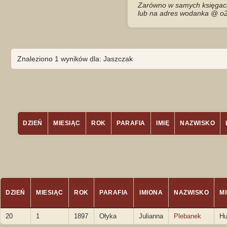
Zarówno w samych księgach 
lub na adres wodanka @ o2
Znaleziono 1 wyników dla: Jaszczak
DZIEŃ
MIESIĄC
ROK
PARAFIA
IMIĘ
NAZWISKO
DZIEŃ
MIESIĄC
ROK
PARAFIA
IMIONA
NAZWISKO
M
20
1
1897
Ołyka
Julianna
Plebanek
Hu