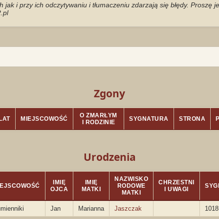
jak i przy ich odczytywaniu i tłumaczeniu zdarzają się błędy. Proszę 
.pl
Zgony
O ZMARŁYM
LAT
MIEJSCOWOŚĆ
SYGNATURA
STRONA
I RODZINIE
Urodzenia
NAZWISKO
IMIĘ
IMIĘ
CHRZESTNI
IEJSCOWOŚĆ
RODOWE
SYG
OJCA
MATKI
I UWAGI
MATKI
mienniki
Jan
Marianna
Jaszczak
1018