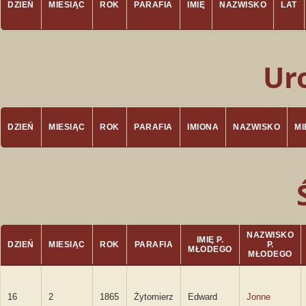
DZIEŃ
MIESIĄC
ROK
PARAFIA
IMIĘ
NAZWISKO
LAT
Ur
DZIEŃ
MIESIĄC
ROK
PARAFIA
IMIONA
NAZWISKO
M
NAZWISKO
IMIĘ P.
DZIEŃ
MIESIĄC
ROK
PARAFIA
P.
MŁODEGO
MŁODEGO
16
2
1865
Żytomierz
Edward
Jonne