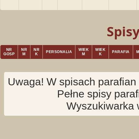
Spis
NR
NR
NR
WIEK
WIEK
PERSONALIA
PARAFIA
GOSP
M
K
M
K
Uwaga! W spisach parafian 
Pełne spisy para
Wyszukiwarka 