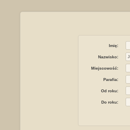
Imię:
Nazwisko:
Miejscowość:
Parafia:
Od roku:
Do roku: