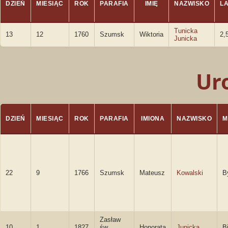
DZIEŃ
MIESIĄC
ROK
PARAFIA
IMIĘ
NAZWISKO
LA
Tunicka
13
12
1760
Szumsk
Wiktoria
2,
Junicka
Ur
DZIEŃ
MIESIĄC
ROK
PARAFIA
IMIONA
NAZWISKO
M
22
9
1766
Szumsk
Mateusz
Kowalski
B
Zasław
10
1
1827
św.
Honorata
Junicka
B