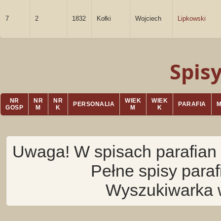
7
2
1832
Kołki
Wojciech
Lipkowski
Spis
NR
NR
NR
WIEK
WIEK
PERSONALIA
PARAFIA
GOSP
M
K
M
K
Uwaga! W spisach parafian 
Pełne spisy para
Wyszukiwarka 