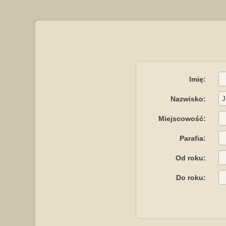
Imię:
Nazwisko:
Miejscowość:
Parafia:
Od roku:
Do roku: