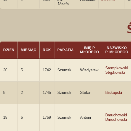
Józefa
IMIĘ P.
NAZWISKO
DZIEŃ
MIESIĄC
ROK
PARAFIA
MŁODEGO
P. MŁODEGO
Stempkowski
20
5
1742
Szumsk
Władysław
Stępkowski
8
2
1745
Szumsk
Stefan
Biskupski
Dmuchowski
19
6
1769
Szumsk
Antoni
Dmochowski