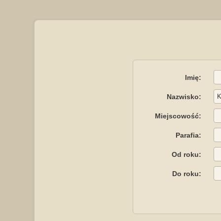
Imię:
Nazwisko:
Miejscowość:
Parafia:
Od roku:
Do roku: