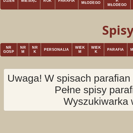
DZIEŃ
MIESIĄC
ROK
PARAFIA
P.
MŁODEGO
MŁODEGO
Spis
NR
NR
NR
WIEK
WIEK
PERSONALIA
PARAFIA
GOSP
M
K
M
K
Uwaga! W spisach parafian 
Pełne spisy para
Wyszukiwarka 